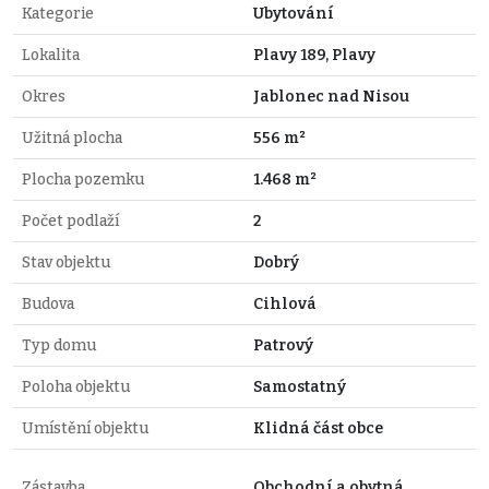
Kategorie
Ubytování
Lokalita
Plavy 189, Plavy
Okres
Jablonec nad Nisou
Užitná plocha
556 m²
Plocha pozemku
1.468 m²
Počet podlaží
2
Stav objektu
Dobrý
Budova
Cihlová
Typ domu
Patrový
Poloha objektu
Samostatný
Umístění objektu
Klidná část obce
Zástavba
Obchodní a obytná