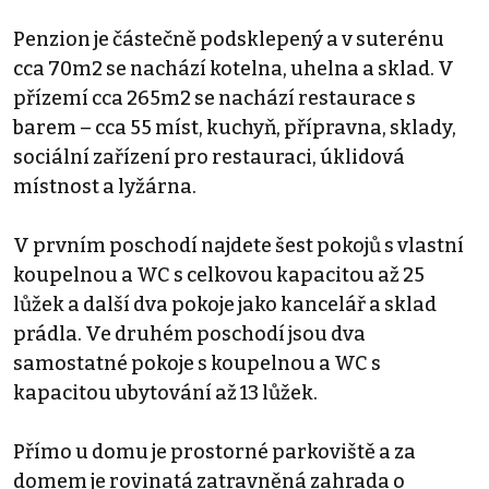
Penzion je částečně podsklepený a v suterénu
cca 70m2 se nachází kotelna, uhelna a sklad. V
přízemí cca 265m2 se nachází restaurace s
barem – cca 55 míst, kuchyň, přípravna, sklady,
sociální zařízení pro restauraci, úklidová
místnost a lyžárna.
V prvním poschodí najdete šest pokojů s vlastní
koupelnou a WC s celkovou kapacitou až 25
lůžek a další dva pokoje jako kancelář a sklad
prádla. Ve druhém poschodí jsou dva
samostatné pokoje s koupelnou a WC s
kapacitou ubytování až 13 lůžek.
Přímo u domu je prostorné parkoviště a za
domem je rovinatá zatravněná zahrada o