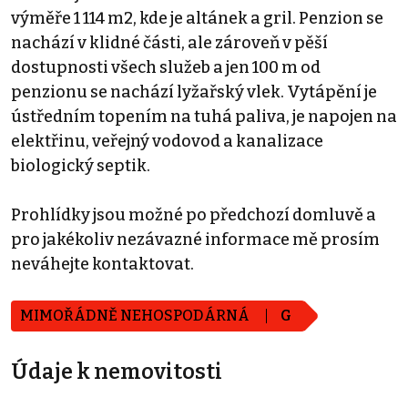
výměře 1 114 m2, kde je altánek a gril. Penzion se
nachází v klidné části, ale zároveň v pěší
dostupnosti všech služeb a jen 100 m od
penzionu se nachází lyžařský vlek. Vytápění je
ústředním topením na tuhá paliva, je napojen na
elektřinu, veřejný vodovod a kanalizace
biologický septik.
Prohlídky jsou možné po předchozí domluvě a
pro jakékoliv nezávazné informace mě prosím
neváhejte kontaktovat.
MIMOŘÁDNĚ NEHOSPODÁRNÁ
G
Údaje k nemovitosti