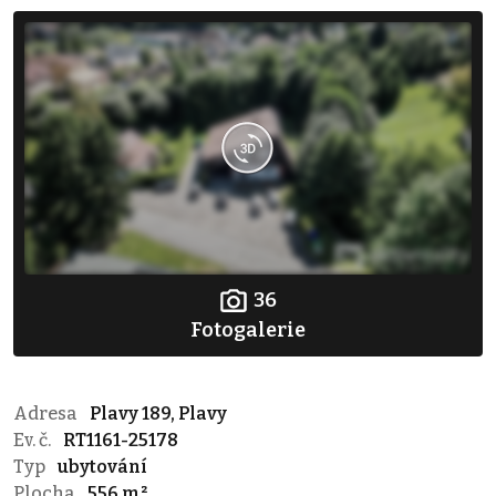
36
Fotogalerie
Adresa
Plavy 189, Plavy
Ev. č.
RT1161-25178
Typ
ubytování
Plocha
556 m²