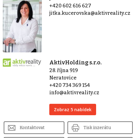
+420 602 616 627
jitka.kucerovska@aktivreality.cz
AktivHolding s.r.o.
28. října 919
Neratovice
+420 734 369 154
info@aktivreality.cz
Zobraz 5 nabídek
Kontaktovat
Tisk inzerátu