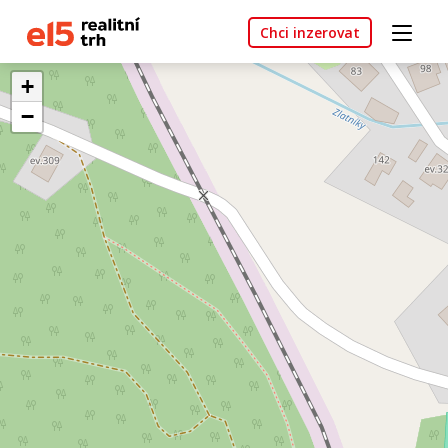
Chci inzerovat
+
−