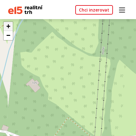
Chci inzerovat
+
−