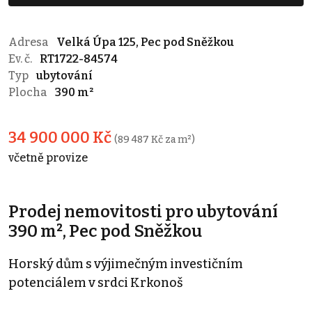
Adresa
Velká Úpa 125, Pec pod Sněžkou
Ev. č.
RT1722-84574
Typ
ubytování
Plocha
390 m²
34 900 000 Kč
(89 487 Kč za m²)
včetně provize
Prodej nemovitosti pro ubytování
390 m², Pec pod Sněžkou
Horský dům s výjimečným investičním
potenciálem v srdci Krkonoš