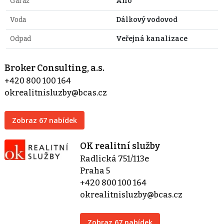
Garáž
Ano
Voda
Dálkový vodovod
Odpad
Veřejná kanalizace
Broker Consulting, a.s.
+420 800 100 164
okrealitnisluzby@bcas.cz
Zobraz 67 nabídek
OK realitní služby
Radlická 751/113e
Praha 5
+420 800 100 164
okrealitnisluzby@bcas.cz
Zobraz 67 nabídek