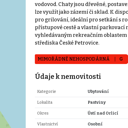
vodovod. Chaty jsou dřevěné, postave
lze využít jako zázemí či sklad. K dis
pro grilování, ideální pro setkání s ro
přístupové cestě a vlastní parkovací 
vyhledávaným rekreačním oblastem O
střediska České Petrovice.
MIMOŘÁDNĚ NEHOSPODÁRNÁ
G
Údaje k nemovitosti
Kategorie
Ubytování
Lokalita
Pastviny
Okres
Ústí nad Orlicí
Vlastnictví
Osobní