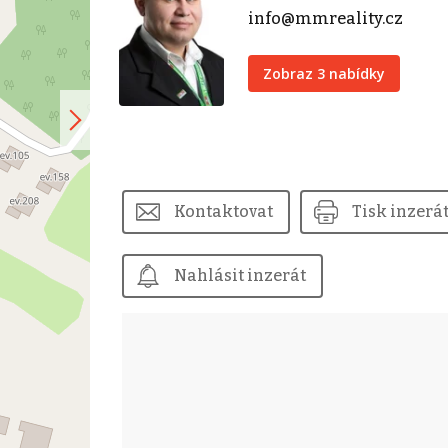
info@mmreality.cz
Zobraz 3 nabídky
Kontaktovat
Tisk inzerá
Nahlásit inzerát