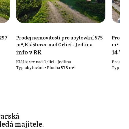
 297
Prodej nemovitosti pro ubytování 575
Prodej 
m², Klášterec nad Orlicí - Jedlina
m², Krá
info v RK
14 74
Klášterec nad Orlicí - Jedlina
Prostředn
Typ ubytování • Plocha 575 m²
Typ ubyt
varská
edá majitele.