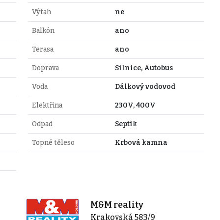
Výtah
ne
Balkón
ano
Terasa
ano
Doprava
Silnice, Autobus
Voda
Dálkový vodovod
Elektřina
230V, 400V
Odpad
Septik
Topné těleso
Krbová kamna
M&M reality
Krakovská 583/9