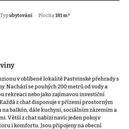
Typ
ubytování
Plocha
181 m²
tviny
zionu v oblíbené lokalitě Pastvinské přehrady s
y. Nachází se pouhých 200 metrů od vody a
ou rekreaci nebo jako zajímavou investiční
 Každá z chat disponuje v přízemí prostorným
na balkón, dále kuchyní, sociálním zázemím a
. Větší z chat nabízí navíc jeden pokoj v
toru i komfortu. Jsou připojeny na obecní