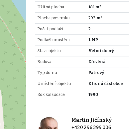
Užitná plocha
181 m²
Plocha pozemku
293 m²
Počet podlaží
2
Podlaží umístění
1. NP
Stav objektu
Velmi dobrý
Budova
Dřevěná
Typ domu
Patrový
Umístění objektu
Klidná část obce
Rok kolaudace
1990
Martin Jičínský
+420 296 399 006