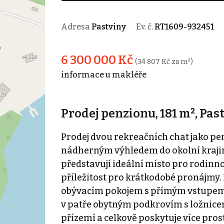
Adresa
Pastviny
Ev. č.
RT1609-932451
6 300 000 Kč
(34 807 Kč za m²)
informace u makléře
Prodej penzionu, 181 m², Pas
Prodej dvou rekreačních chat jako pen
nádherným výhledem do okolní krajin
představují ideální místo pro rodinn
příležitost pro krátkodobé pronájmy.
obývacím pokojem s přímým vstupem 
v patře obytným podkrovím s ložnicemi
přízemí a celkově poskytuje více pros