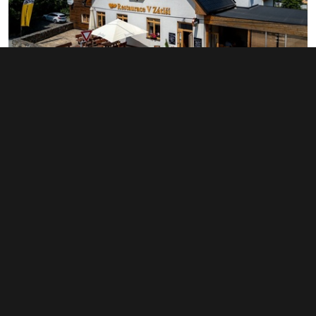
Prodej nemovitosti pro ubytování 712 m², Horní
Lhota
29 000 000 Kč
Horní Lhota 88, Horní Lhota
Typ ubytování • Plocha 712 m²
Související články