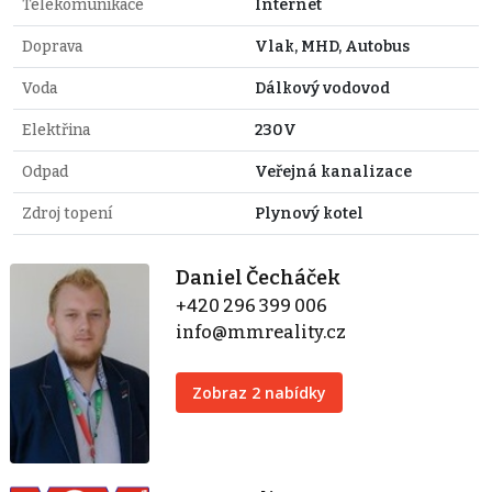
Telekomunikace
Internet
Doprava
Vlak, MHD, Autobus
Voda
Dálkový vodovod
Elektřina
230V
Odpad
Veřejná kanalizace
Zdroj topení
Plynový kotel
Daniel Čecháček
+420 296 399 006
info@mmreality.cz
Zobraz 2 nabídky