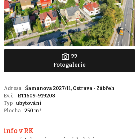
22
Fotogalerie
Adresa
Šamanova 2027/11, Ostrava - Zábřeh
Ev. č.
RT1609-919208
Typ
ubytování
Plocha
250 m²
info v RK