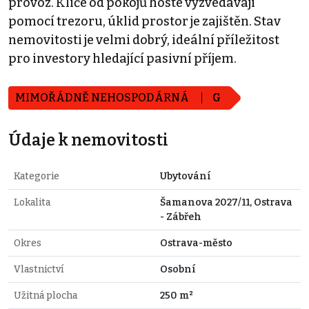
provoz. Klíče od pokojů hosté vyzvedávají
pomocí trezoru, úklid prostor je zajištěn. Stav
nemovitosti je velmi dobrý, ideální příležitost
pro investory hledající pasivní příjem.
MIMOŘÁDNĚ NEHOSPODÁRNÁ
G
Údaje k nemovitosti
Kategorie
Ubytování
Lokalita
Šamanova 2027/11, Ostrava
- Zábřeh
Okres
Ostrava-město
Vlastnictví
Osobní
Užitná plocha
250 m²