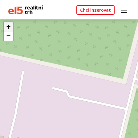
Chci inzerovat
+
−