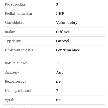
Počet podlaží
3
Podlaží umístění
1. NP
Stav objektu
Velmi dobrý
Budova
Cihlová
Typ domu
Patrový
Umístění objektu
Centrum obce
Rok kolaudace
1953
Zařízený
Ano
Bezbariérový
ne
Míst k parkování
7
Výtah
ne