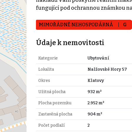
fungující pod ochrannou známkou naše
MIMOŘÁDNĚ NEHOSPODÁRNÁ
G
Údaje k nemovitosti
Kategorie
Ubytování
Lokalita
Nalžovské Hory 57
Okres
Klatovy
Užitná plocha
932 m²
Plocha pozemku
2.952 m²
Zastavěná plocha
904 m²
Počet podlaží
2