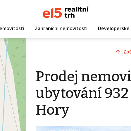
emovitosti
Zahraniční nemovitosti
Developerské 
Zpě
Prodej nemovi
ubytování 932
Hory