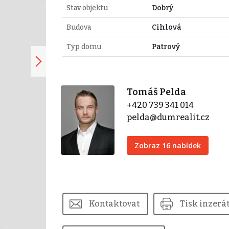
Stav objektu
Dobrý
Budova
Cihlová
Typ domu
Patrový
Tomáš Pelda
+420 739 341 014
pelda@dumrealit.cz
Zobraz 16 nabídek
Kontaktovat
Tisk inzerá