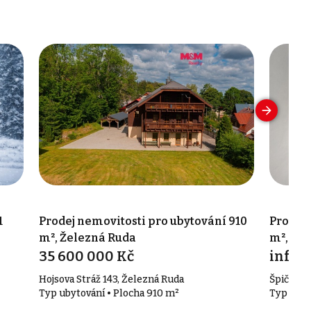
1
Prodej nemovitosti pro ubytování 910
Prodej 
m², Železná Ruda
m², Že
35 600 000 Kč
info v
Hojsova Stráž 143, Železná Ruda
Špičácká
Typ ubytování • Plocha 910 m²
Typ ubyt