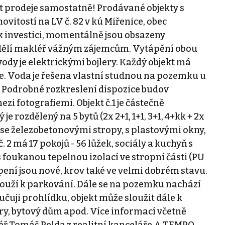
t prodeje samostatně! Prodávané objekty s
itostí na LV č. 82 v kú Miřenice, obec
k investici, momentálně jsou obsazeny
sdělí makléř vážným zájemcům. Vytápění obou
vody je elektrickými bojlery. Každý objekt má
e. Voda je řešena vlastní studnou na pozemku u
. Podrobné rozkreslení dispozice budov
zi fotografiemi. Objekt č.1 je částečně
 rozdělený na 5 bytů (2x 2+1, 1+1, 3+1, 4+kk + 2x
 se železobetonovými stropy, s plastovými okny,
. 2 má 17 pokojů - 56 lůžek, sociály a kuchyň s
s foukanou tepelnou izolací ve stropní části (PU
pení jsou nové, krov také ve velmi dobrém stavu.
louží k parkování. Dále se na pozemku nachází
čuji prohlídku, objekt může sloužit dále k
y, bytový dům apod. Více informací včetně
ř Tomáš Pelda z realitní kanceláře A TEMPO