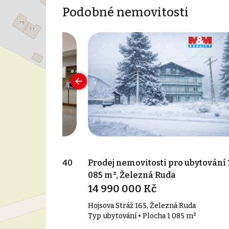
Podobné nemovitosti
pro ubytování 240
Prodej nemovitosti pro ubytování 
085 m², Železná Ruda
14 990 000 Kč
Hory
Hojsova Stráž 165, Železná Ruda
 240 m²
Typ ubytování • Plocha 1 085 m²