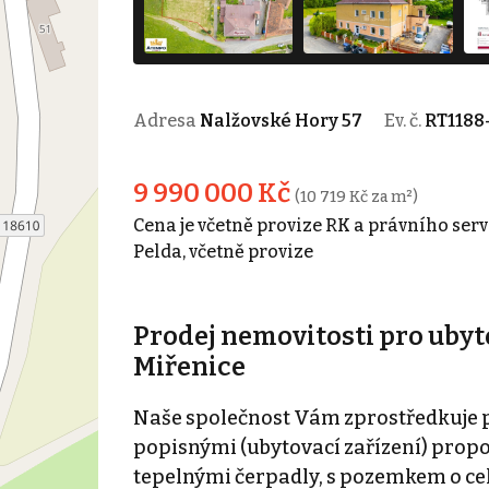
Adresa
Nalžovské Hory 57
Ev. č.
RT1188
9 990 000 Kč
(10 719 Kč za m²)
Cena je včetně provize RK a právního se
Pelda, včetně provize
Prodej nemovitosti pro ubyt
Miřenice
Naše společnost Vám zprostředkuje p
popisnými (ubytovací zařízení) prop
tepelnými čerpadly, s pozemkem o celk