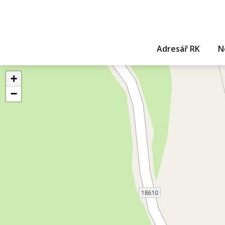
Adresář RK
N
+
−