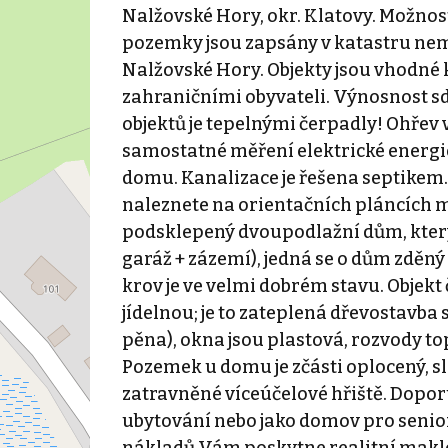
Nalžovské Hory, okr. Klatovy. Možnos
pozemky jsou zapsány v katastru nemov
Nalžovské Hory. Objekty jsou vhodné 
zahraničními obyvateli. Výnosnost 
objektů je tepelnými čerpadly! Ohřev 
samostatné měření elektrické energi
domu. Kanalizace je řešena septikem
naleznete na orientačních pláncích me
podsklepený dvoupodlažní dům, který je
garáž + zázemí), jedná se o dům zděný
krov je ve velmi dobrém stavu. Objekt č
jídelnou; je to zateplená dřevostavba 
pěna), okna jsou plastová, rozvody to
Pozemek u domu je zčásti oplocený, s
zatravněné víceúčelové hřiště. Doporu
ubytování nebo jako domov pro senior
nákladů Vám poskytne realitní maklé