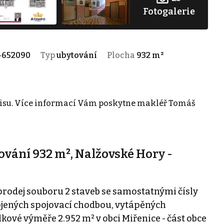
Fotogalerie
-652090
Typ
ubytování
Plocha
932 m²
rvisu. Více informací Vám poskytne makléř Tomáš
ování 932 m², Nalžovské Hory -
rodej souboru 2 staveb se samostatnými čísly
ojených spojovací chodbou, vytápěných
ové výměře 2.952 m² v obci Miřenice - část obce