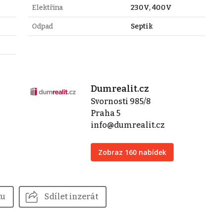
Elektřina
230V, 400V
Odpad
Septik
Dumrealit.cz
Svornosti 985/8
Praha 5
info@dumrealit.cz
Zobraz 160 nabídek
tu
Sdílet inzerát