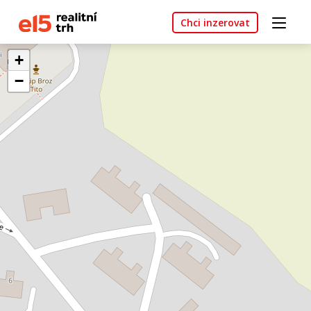
Chci inzerovat
+
−