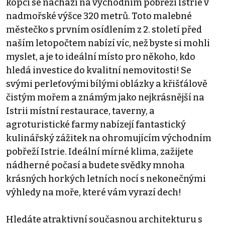
kopci se nachází na východním pobřeží Istrie v
nadmořské výšce 320 metrů. Toto malebné
městečko s prvním osídlením z 2. století před
naším letopočtem nabízí víc, než byste si mohli
myslet, a je to ideální místo pro někoho, kdo
hledá investice do kvalitní nemovitosti! Se
svými perleťovými bílými oblázky a křišťálově
čistým mořem a známým jako nejkrásnější na
Istrii místní restaurace, taverny, a
agroturistické farmy nabízejí fantastický
kulinářský zážitek na ohromujícím východním
pobřeží Istrie. Ideální mírné klima, zažijete
nádherné počasí a budete svědky mnoha
krásných horkých letních nocí s nekonečnými
výhledy na moře, které vám vyrazí dech!
Hledáte atraktivní současnou architekturu s