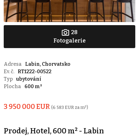
28
Fotogalerie
Adresa
Labin, Chorvatsko
Ev. č.
RT1222-00522
Typ
ubytování
Plocha
600 m²
3 950 000 EUR
(6 583 EUR za m²)
Prodej, Hotel, 600 m² - Labin