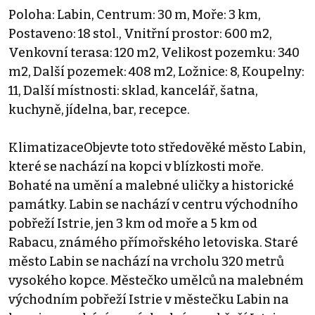
Poloha: Labin, Centrum: 30 m, Moře: 3 km,
Postaveno: 18 stol., Vnitřní prostor: 600 m2,
Venkovní terasa: 120 m2, Velikost pozemku: 340
m2, Další pozemek: 408 m2, Ložnice: 8, Koupelny:
11, Další místnosti: sklad, kancelář, šatna,
kuchyně, jídelna, bar, recepce.
KlimatizaceObjevte toto středověké město Labin,
které se nachází na kopci v blízkosti moře.
Bohaté na umění a malebné uličky a historické
památky. Labin se nachází v centru východního
pobřeží Istrie, jen 3 km od moře a 5 km od
Rabacu, známého přímořského letoviska. Staré
město Labin se nachází na vrcholu 320 metrů
vysokého kopce. Městečko umělců na malebném
východním pobřeží Istrie v městečku Labin na