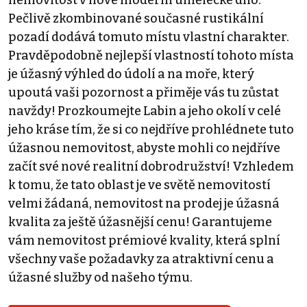
nemovitost v nové moderní umělecké dílo.
Pečlivě zkombinované současné rustikální
pozadí dodává tomuto místu vlastní charakter.
Pravděpodobně nejlepší vlastností tohoto místa
je úžasný výhled do údolí a na moře, který
upoutá vaši pozornost a přiměje vás tu zůstat
navždy! Prozkoumejte Labin a jeho okolí v celé
jeho kráse tím, že si co nejdříve prohlédnete tuto
úžasnou nemovitost, abyste mohli co nejdříve
začít své nové realitní dobrodružství! Vzhledem
k tomu, že tato oblast je ve světě nemovitostí
velmi žádaná, nemovitost na prodej je úžasná
kvalita za ještě úžasnější cenu! Garantujeme
vám nemovitost prémiové kvality, která splní
všechny vaše požadavky za atraktivní cenu a
úžasné služby od našeho týmu.