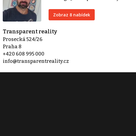
Zobraz 8 nabídek
Transparent reality
Prosecká 524/26
Praha 8
+420 608 995 000
info@transparentreality.cz
Zobraz 8 nabídek
Kontaktovat
Tisk inzerátu
Sdílet inzerát
Nahlásit inzerát