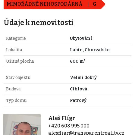
MIMOŘÁDNĚ NEHOSPODÁRNÁ
G
Údaje k nemovitosti
Kategorie
Ubytování
Lokalita
Labin, Chorvatsko
Užitná plocha
600 m²
Stav objektu
Velmi dobrý
Budova
Cihlová
Typ domu
Patrový
Aleš Flígr
+420 608 995 000
alesfligr@transparentreality.cz