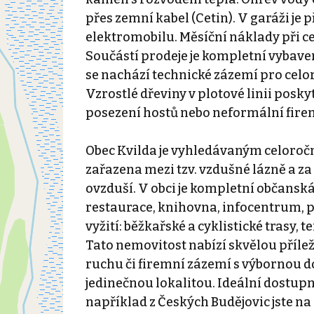
přes zemní kabel (Cetin). V garáži je 
elektromobilu. Měsíční náklady při c
Součástí prodeje je kompletní vybav
se nachází technické zázemí pro celor
Vzrostlé dřeviny v plotové linii posk
posezení hostů nebo neformální fire
Obec Kvilda je vyhledávaným celoročn
zařazena mezi tzv. vzdušné lázně a za
ovzduší. V obci je kompletní občanská
restaurace, knihovna, infocentrum, p
vyžití: běžkařské a cyklistické trasy, t
Tato nemovitost nabízí skvělou příle
ruchu či firemní zázemí s výbornou d
jedinečnou lokalitou. Ideální dostupno
například z Českých Budějovic jste na 