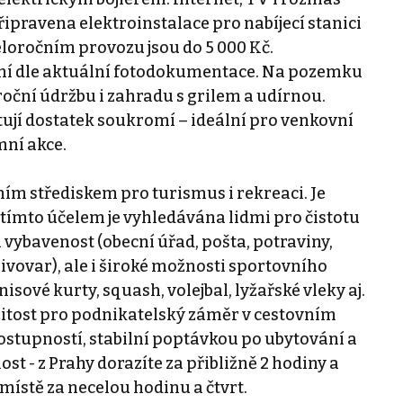
připravena elektroinstalace pro nabíjecí stanici
eloročním provozu jsou do 5 000 Kč.
ení dle aktuální fotodokumentace. Na pozemku
oční údržbu i zahradu s grilem a udírnou.
ytují dostatek soukromí – ideální pro venkovní
mní akce.
ím střediskem pro turismus i rekreaci. Je
 tímto účelem je vyhledávána lidmi pro čistotu
 vybavenost (obecní úřad, pošta, potraviny,
ivovar), ale i široké možnosti sportovního
enisové kurty, squash, volejbal, lyžařské vleky aj.
žitost pro podnikatelský záměr v cestovním
ostupností, stabilní poptávkou po ubytování a
st - z Prahy dorazíte za přibližně 2 hodiny a
místě za necelou hodinu a čtvrt.