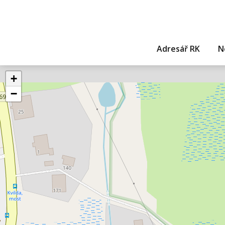
Adresář RK
N
+
−