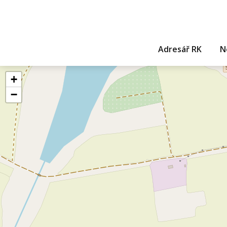
Adresář RK
N
+
−