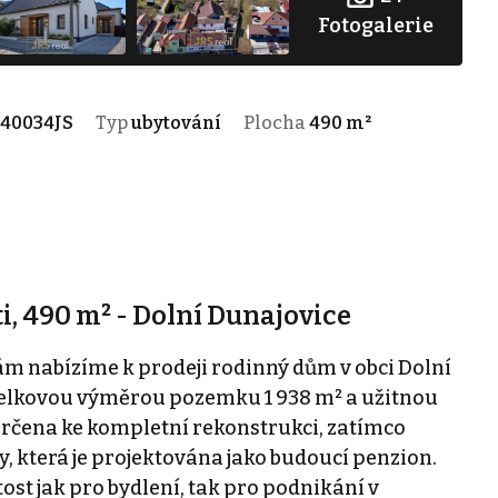
Fotogalerie
140034JS
Typ
ubytování
Plocha
490 m²
, 490 m² - Dolní Dunajovice
m nabízíme k prodeji rodinný dům v obci Dolní
celkovou výměrou pozemku 1 938 m² a užitnou
určena ke kompletní rekonstrukci, zatímco
y, která je projektována jako budoucí penzion.
ost jak pro bydlení, tak pro podnikání v