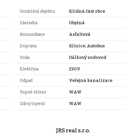
Umístění objektu
Klidná část obce
Zástavba
Obytná
Komunikace
Asfaltová
Doprava
Silnice, Autobus
Voda
Dálkový vodovod
Elektřina
230V
Odpad
Veřejná kanalizace
Topné těleso
WAW
Zdroj topení
WAW
JRS real s.r.o.