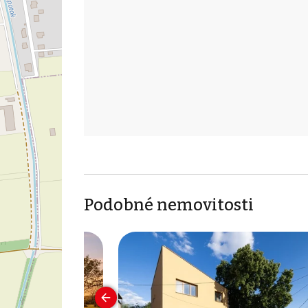
Podobné nemovitosti