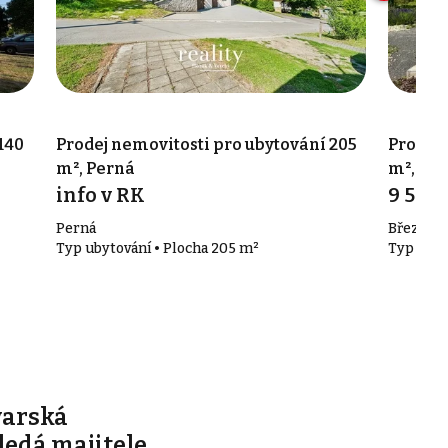
140
Prodej nemovitosti pro ubytování 205
Prodej 
m², Perná
m², Bře
info v RK
9 500
Perná
Březí
Typ ubytování • Plocha 205 m²
Typ ubyt
varská
edá majitele.