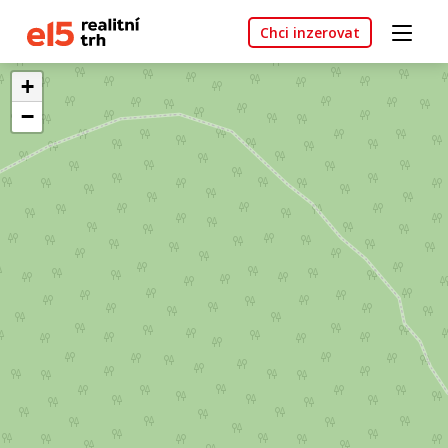
Chci inzerovat
+
−