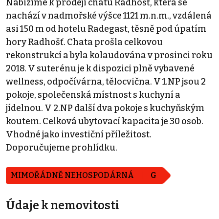
Nabízíme k prodeji chatu Radhošť, která se
nachází v nadmořské výšce 1121 m.n.m., vzdálená
asi 150 m od hotelu Radegast, těsně pod úpatím
hory Radhošť. Chata prošla celkovou
rekonstrukcí a byla kolaudována v prosinci roku
2018. V suterénu je k dispozici plně vybavené
wellness, odpočívárna, tělocvična. V 1.NP jsou 2
pokoje, společenská místnost s kuchyní a
jídelnou. V 2.NP další dva pokoje s kuchyňským
koutem. Celková ubytovací kapacita je 30 osob.
Vhodné jako investiční příležitost.
Doporučujeme prohlídku.
MIMOŘÁDNĚ NEHOSPODÁRNÁ
G
Údaje k nemovitosti