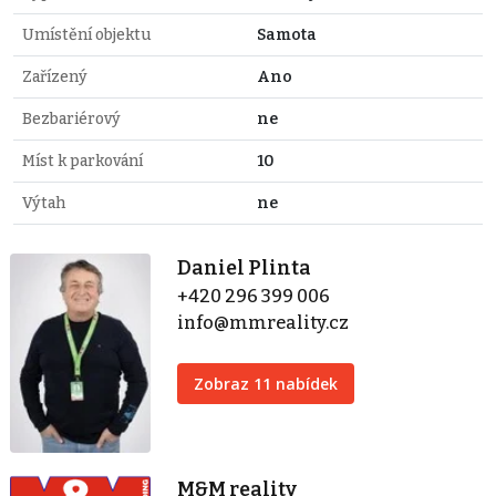
Umístění objektu
Samota
Zařízený
Ano
Bezbariérový
ne
Míst k parkování
10
Výtah
ne
Daniel Plinta
+420 296 399 006
info@mmreality.cz
Zobraz 11 nabídek
M&M reality