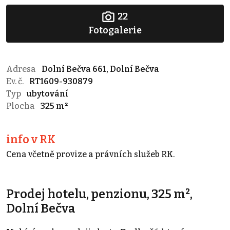
22
Fotogalerie
Adresa
Dolní Bečva 661, Dolní Bečva
Ev. č.
RT1609-930879
Typ
ubytování
Plocha
325 m²
info v RK
Cena včetně provize a právních služeb RK.
Prodej hotelu, penzionu, 325 m²,
Dolní Bečva