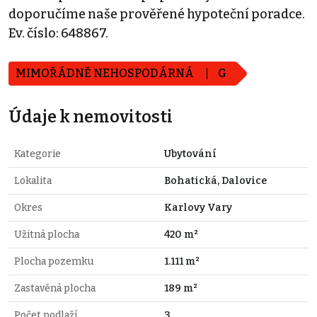
doporučíme naše prověřené hypoteční poradce.
Ev. číslo: 648867.
MIMOŘÁDNĚ NEHOSPODÁRNÁ
G
Údaje k nemovitosti
Kategorie
Ubytování
Lokalita
Bohatická, Dalovice
Okres
Karlovy Vary
Užitná plocha
420 m²
Plocha pozemku
1.111 m²
Zastavěná plocha
189 m²
Počet podlaží
3