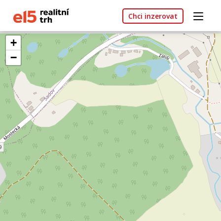
Chci inzerovat
+
−