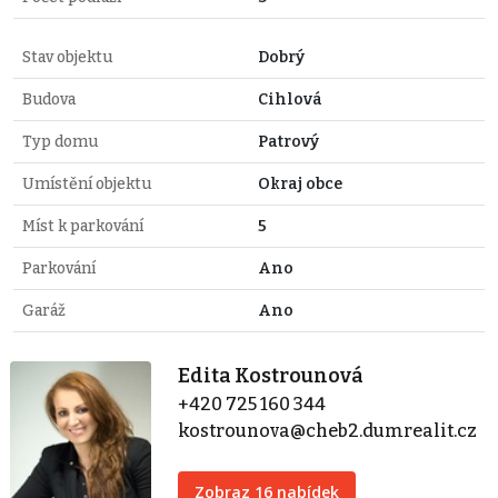
Stav objektu
Dobrý
Budova
Cihlová
Typ domu
Patrový
Umístění objektu
Okraj obce
Míst k parkování
5
Parkování
Ano
Garáž
Ano
Edita Kostrounová
+420 725 160 344
kostrounova@cheb2.dumrealit.cz
Zobraz 16 nabídek