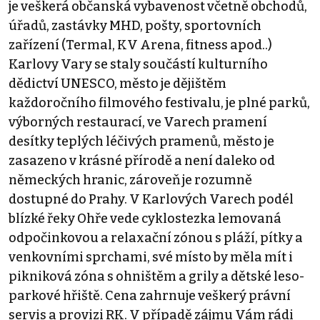
je veškerá občanská vybavenost včetně obchodů,
úřadů, zastávky MHD, pošty, sportovních
zařízení (Termal, KV Arena, fitness apod..)
Karlovy Vary se staly součástí kulturního
dědictví UNESCO, město je dějištěm
každoročního filmového festivalu, je plné parků,
výborných restaurací, ve Varech pramení
desítky teplých léčivých pramenů, město je
zasazeno v krásné přírodě a není daleko od
německých hranic, zároveň je rozumně
dostupné do Prahy. V Karlových Varech podél
blízké řeky Ohře vede cyklostezka lemovaná
odpočinkovou a relaxační zónou s pláží, pítky a
venkovními sprchami, své místo by měla mít i
pikniková zóna s ohništěm a grily a dětské leso-
parkové hřiště. Cena zahrnuje veškerý právní
servis a provizi RK. V případě zájmu Vám rádi