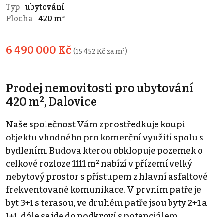
Typ
ubytování
Plocha
420 m²
6 490 000 Kč
(15 452 Kč za m²)
Prodej nemovitosti pro ubytování
420 m², Dalovice
Naše společnost Vám zprostředkuje koupi
objektu vhodného pro komerční využití spolu s
bydlením. Budova kterou obklopuje pozemek o
celkové rozloze 1111 m² nabízí v přízemí velký
nebytový prostor s přístupem z hlavní asfaltové
frekventované komunikace. V prvním patře je
byt 3+1 s terasou, ve druhém patře jsou byty 2+1 a
1+1, dále se jde do podkroví s potenciálem