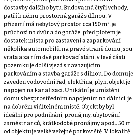
dostavby dalšího bytu. Budova má čtyři vchody,
patří k němu prostorná garáž s dílnou. V
přízemí má nebytový prostor cca 150 m², je
průchozí na dvůr a do garáže, před plotem je
dostatek místa pro zastavení a zaparkování
několika automobilů, na pravé straně domu jsou
vrata a za ním dvě parkovací stání, v levé části
pozemku je další vjezd s navazujícím
parkováním a stavba garáže s dílnou. Do domu je
zaveden vodovodní řad, elektřina, plyn, objekt je
napojen na kanalizaci. Unikátní je umístění
domu s bezprostředním napojením na dálnici, je
na dobrém viditelném místě. Objekt by byl
ideální pro podnikání, pronájmy, ubytování
zaměstnanců, krátkodobé pronájmy apod.. 50 m
od objektu je velké veřejné parkoviště. V lokalitě