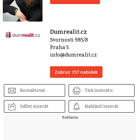
Dumrealit.cz
Svornosti 985/8
Praha 5
info@dumrealit.cz
Zobraz 157 nabídek
Kontaktovat
Tisk inzerátu
Sdílet inzerát
Nahlásit inzerát