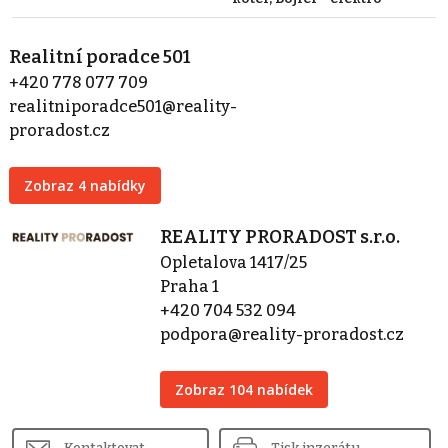
Realitní poradce 501
+420 778 077 709
realitniporadce501@reality-
proradost.cz
Zobraz 4 nabídky
REALITY PRORADOST s.r.o.
Opletalova 1417/25
Praha 1
+420 704 532 094
podpora@reality-proradost.cz
Zobraz 104 nabídek