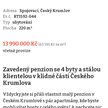
Adresa
Spojovací, Český Krumlov
Ev. č.
RT1592-044
Typ
ubytování
Plocha
220 m²
13 990 000 Kč
(63 591 Kč za m²)
včetně provize
Zavedený penzion se 4 byty a stálou
klientelou v klidné části Českého
Krumlova
Vždycky jste si přáli vlastnit malý penzion v
Českém Krumlově s pár apartmány, kde byste
mohli vítat hosty z celého světa? A nechcete nic