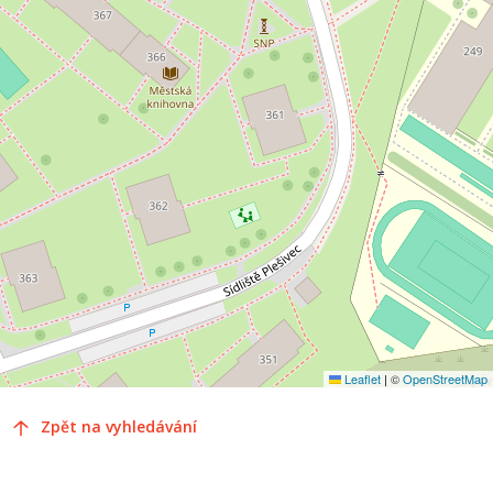
Leaflet
|
©
OpenStreetMap
Zpět na vyhledávání