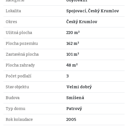
Kategorie
Ubytování
Lokalita
Spojovací, Český Krumlov
Okres
Český Krumlov
Užitná plocha
220 m²
Plocha pozemku
162 m²
Zastavěná plocha
101 m²
Plocha zahrady
48 m²
Počet podlaží
3
Stav objektu
Velmi dobrý
Budova
Smíšená
Typ domu
Patrový
Rok kolaudace
2005