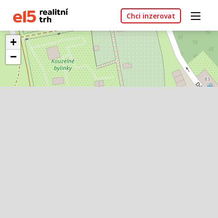
Chci inzerovat
+
−