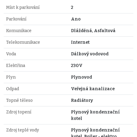
Míst k parkování
2
Parkování
Ano
Komunikace
Dlážděná, Asfaltová
Telekomunikace
Internet
Voda
Dálkový vodovod
Elektřina
230V
Plyn
Plynovod
Odpad
Veřejná kanalizace
Topné těleso
Radiátory
Zdroj topení
Plynový kondenzační
kotel
Zdroj teplé vody
Plynový kondenzační
kotel, Bojler - elektro