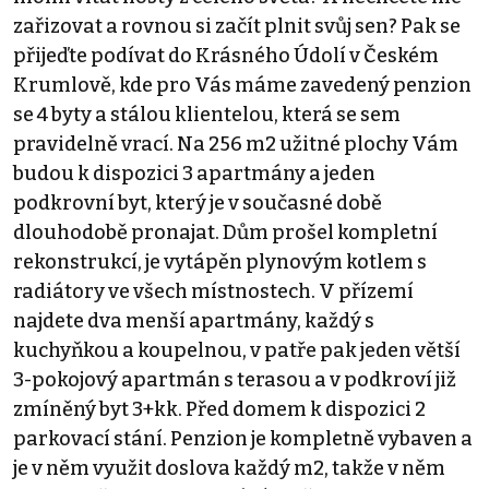
zařizovat a rovnou si začít plnit svůj sen? Pak se
přijeďte podívat do Krásného Údolí v Českém
Krumlově, kde pro Vás máme zavedený penzion
se 4 byty a stálou klientelou, která se sem
pravidelně vrací. Na 256 m2 užitné plochy Vám
budou k dispozici 3 apartmány a jeden
podkrovní byt, který je v současné době
dlouhodobě pronajat. Dům prošel kompletní
rekonstrukcí, je vytápěn plynovým kotlem s
radiátory ve všech místnostech. V přízemí
najdete dva menší apartmány, každý s
kuchyňkou a koupelnou, v patře pak jeden větší
3-pokojový apartmán s terasou a v podkroví již
zmíněný byt 3+kk. Před domem k dispozici 2
parkovací stání. Penzion je kompletně vybaven a
je v něm využit doslova každý m2, takže v něm