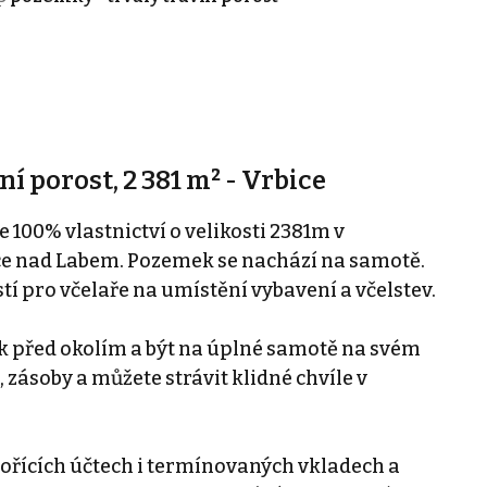
í porost, 2 381 m² - Vrbice
100% vlastnictví o velikosti 2381m v
e nad Labem. Pozemek se nachází na samotě.
í pro včelaře na umístění vybavení a včelstev.
k před okolím a být na úplné samotě na svém
, zásoby a můžete strávit klidné chvíle v
pořících účtech i termínovaných vkladech a