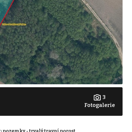
3
Fotogalerie
p
pozemky - trvalý travní porost