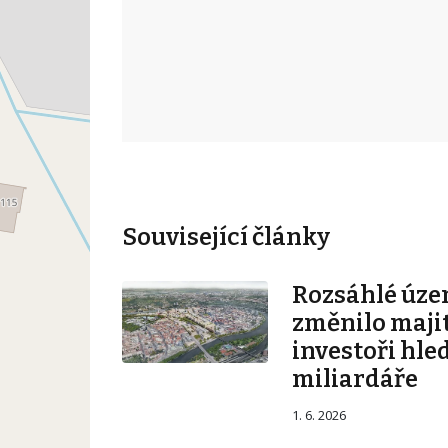
Související články
Rozsáhlé úze
změnilo majit
investoři hle
miliardáře
1. 6. 2026