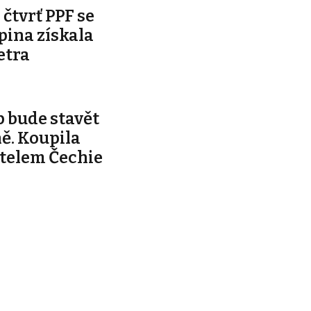
čtvrť PPF se
pina získala
etra
 bude stavět
ě. Koupila
telem Čechie