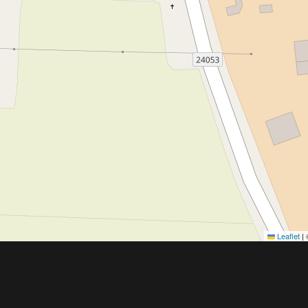
Leaflet
|