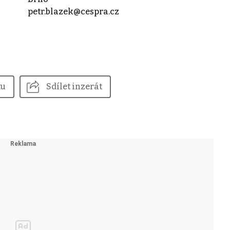
petr.blazek@cespra.cz
tu
Sdílet inzerát