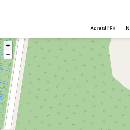
Adresář RK
N
+
−