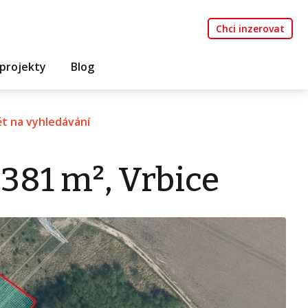
Chci inzerovat
projekty
Blog
t na vyhledávání
 381 m², Vrbice