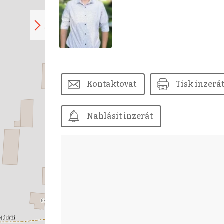
Kontaktovat
Tisk inzerá
Nahlásit inzerát