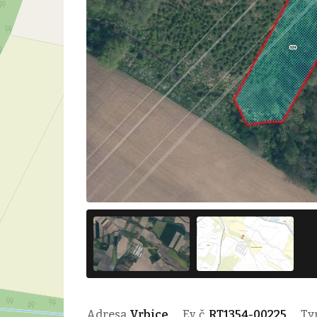
Adresa
Vrbice
Ev. č.
RT1354-00225
Ty