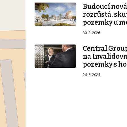
Budoucí nová 
rozrůstá, sku
pozemky u m
30. 3. 2026
Central Group
na Invalidovn
pozemky s ho
26. 6. 2024