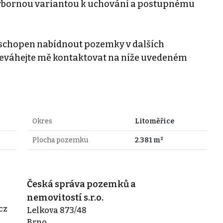
výbornou variantou k uchování a postupnému
m schopen nabídnout pozemky v dalších
. Neváhejte mě kontaktovat na níže uvedeném
Okres
Litoměřice
Plocha pozemku
2.381 m²
Česká správa pozemků a
nemovitostí s.r.o.
cz
Lelkova 873/48
Brno