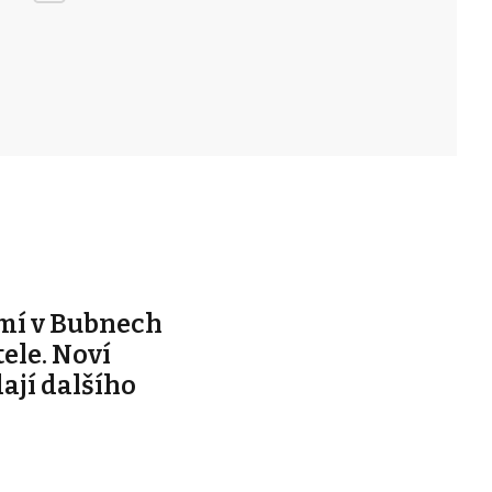
mí v Bubnech
ele. Noví
dají dalšího