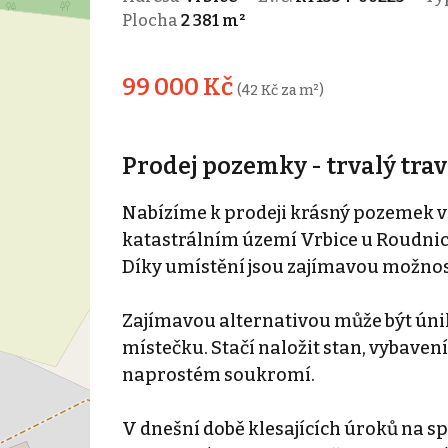
Plocha
2 381 m²
99 000 Kč
(42 Kč za m²)
Prodej pozemky - trvalý travn
Nabízíme k prodeji krásný pozemek ve 
katastrálním území Vrbice u Roudnic
Díky umístění jsou zajímavou možnost
Zajímavou alternativou může být úni
místečku. Stačí naložit stan, vybavení
naprostém soukromí.
V dnešní době klesajících úroků na s