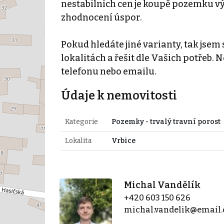
nestabilních cen je koupě pozemku 
zhodnocení úspor.
Pokud hledáte jiné varianty, tak jse
lokalitách a řešit dle Vašich potřeb
telefonu nebo emailu.
Údaje k nemovitosti
Kategorie
Pozemky - trvalý travní porost
Lokalita
Vrbice
Michal Vandělík
+420 603 150 626
michal.vandelik@email.