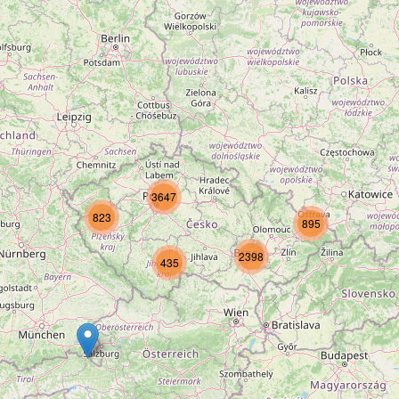
3647
823
895
2398
435