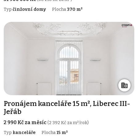
Typ
činžovní domy
Plocha
370 m²
Pronájem kanceláře 15 m², Liberec III-
Jeřáb
2 990 Kč za měsíc
(2 392 Kč za m²/rok)
Typ
kanceláře
Plocha
15 m²