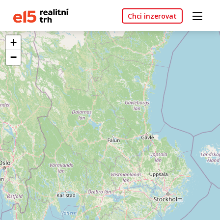
Chci inzerovat
+
−