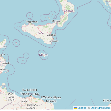
Leaflet
|
©
OpenStreetMap