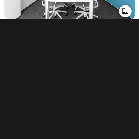
Pronájem kanceláře 60 m², Praha -
Holešovice
19 090 Kč za měsíc
(3 818 Kč za m²/rok)
Typ
kanceláře
Plocha
60 m²