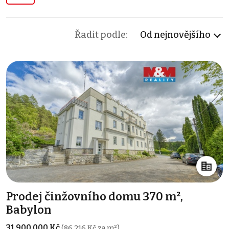
Řadit podle:
Od nejnovějšího
Prodej činžovního domu 370 m²,
Babylon
31 900 000 Kč
(86 216 Kč za m²)