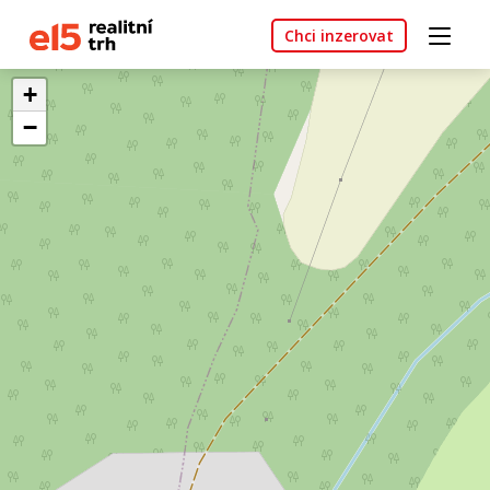
Chci inzerovat
+
−