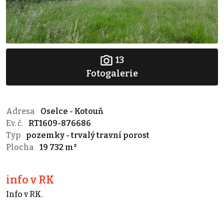
13
Fotogalerie
Adresa
Oselce - Kotouň
Ev. č.
RT1609-876686
Typ
pozemky - trvalý travní porost
Plocha
19 732 m²
info v RK
Info v RK.