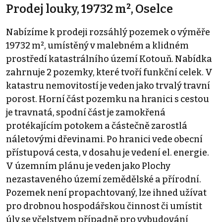
Prodej louky, 19732 m², Oselce
Nabízíme k prodeji rozsáhlý pozemek o výměře
19732 m², umístěný v malebném a klidném
prostředí katastrálního území Kotouň. Nabídka
zahrnuje 2 pozemky, které tvoří funkční celek. V
katastru nemovitostí je veden jako trvalý travní
porost. Horní část pozemku na hranici s cestou
je travnatá, spodní část je zamokřená
protékajícím potokem a částečně zarostlá
náletovými dřevinami. Po hranici vede obecní
přístupová cesta, v dosahu je vedení el. energie.
V územním plánu je veden jako Plochy
nezastaveného území zemědělské a přírodní.
Pozemek není propachtovaný, lze ihned užívat
pro drobnou hospodářskou činnost či umístit
úly se včelstvem případně pro vybudování