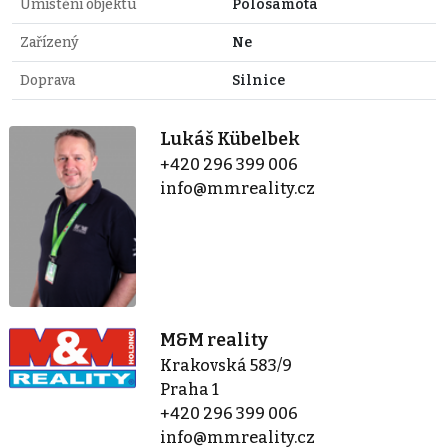
Umístění objektu
Polosamota
Zařízený
Ne
Doprava
Silnice
Lukáš Kübelbek
+420 296 399 006
info@mmreality.cz
M&M reality
Krakovská 583/9
Praha 1
+420 296 399 006
info@mmreality.cz