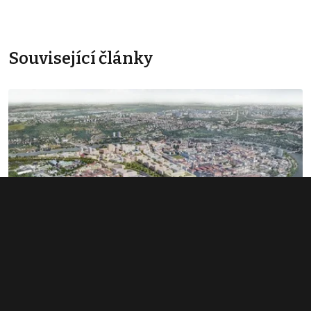
Související články
Rozsáhlé území v Bubnech změnilo
majitele. Noví investoři hledají dalšího
miliardáře