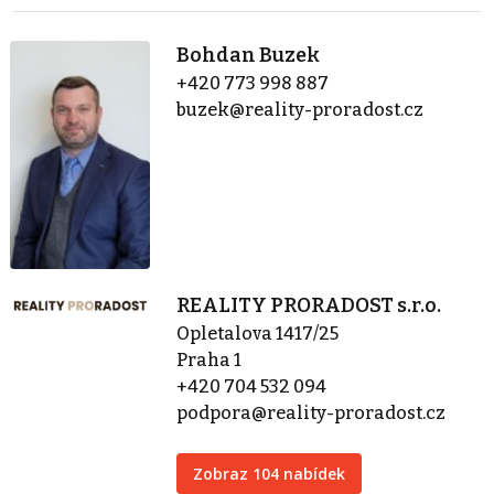
Bohdan Buzek
+420 773 998 887
buzek@reality-proradost.cz
REALITY PRORADOST s.r.o.
Opletalova 1417/25
Praha 1
+420 704 532 094
podpora@reality-proradost.cz
Zobraz 104 nabídek