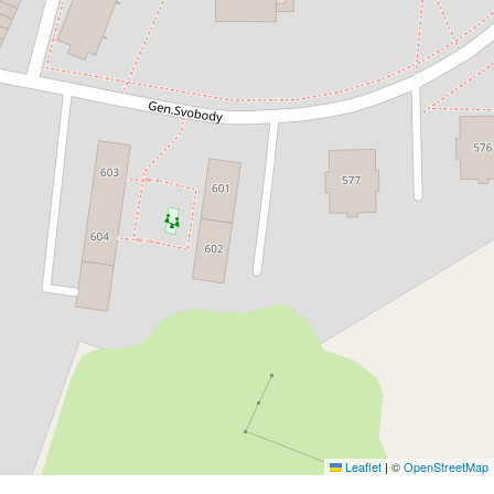
Leaflet
|
©
OpenStreetMap