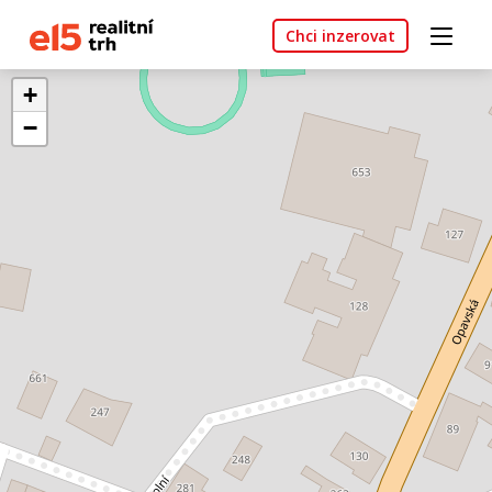
Chci inzerovat
+
−