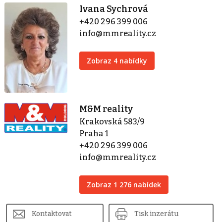
Ivana Sychrová
+420 296 399 006
info@mmreality.cz
Zobraz 4 nabídky
M&M reality
Krakovská 583/9
Praha 1
+420 296 399 006
info@mmreality.cz
Zobraz 1 276 nabídek
Kontaktovat
Tisk inzerátu