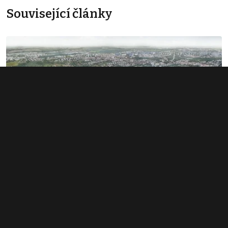
Související články
Rozsáhlé území v Bubnech změnilo
majitele. Noví investoři hledají dalšího
miliardáře
1. 6. 2026