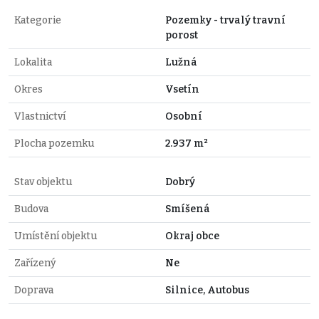
Kategorie
Pozemky - trvalý travní
porost
Lokalita
Lužná
Okres
Vsetín
Vlastnictví
Osobní
Plocha pozemku
2.937 m²
Stav objektu
Dobrý
Budova
Smíšená
Umístění objektu
Okraj obce
Zařízený
Ne
Doprava
Silnice, Autobus