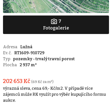
7
Fotogalerie
Adresa
Lužná
Ev. č.
RT1609-910729
Typ
pozemky - trvalý travní porost
Plocha
2 937 m²
202 653 Kč
(69 Kč za m²)
výrazná sleva, cena 69,- Kč/m2. V případě více
zájemců může RK využít pro výběr kupujícího formu
aukce.