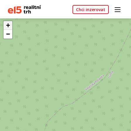
Chci inzerovat
+
−