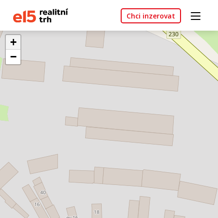
Chci inzerovat
+
−