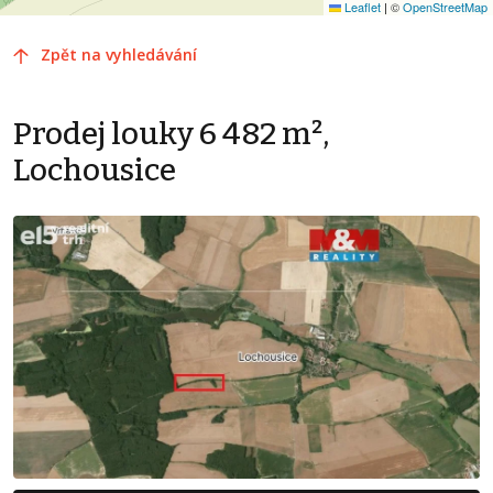
Leaflet
|
©
OpenStreetMap
Zpět na vyhledávání
Prodej louky 6 482 m²,
Lochousice