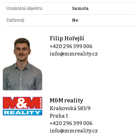
Umístění objektu
Samota
Zařízený
Ne
Filip Hořejší
+420 296 399 006
info@mmreality.cz
M&M reality
Krakovská 583/9
Praha 1
+420 296 399 006
info@mmreality.cz