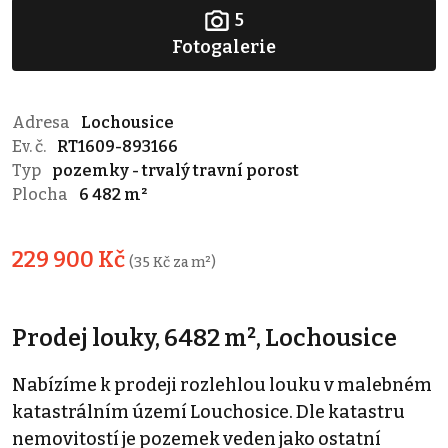
5
Fotogalerie
Adresa
Lochousice
Ev. č.
RT1609-893166
Typ
pozemky - trvalý travní porost
Plocha
6 482 m²
229 900 Kč
(35 Kč za m²)
Prodej louky, 6482 m², Lochousice
Nabízíme k prodeji rozlehlou louku v malebném
katastrálním území Louchosice. Dle katastru
nemovitostí je pozemek veden jako ostatní