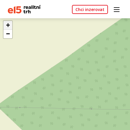
Chci inzerovat
+
−