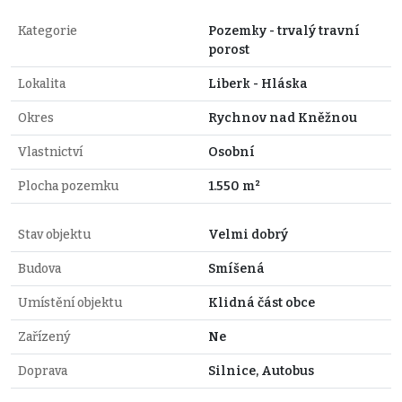
Kategorie
Pozemky - trvalý travní
porost
Lokalita
Liberk - Hláska
Okres
Rychnov nad Kněžnou
Vlastnictví
Osobní
Plocha pozemku
1.550 m²
Stav objektu
Velmi dobrý
Budova
Smíšená
Umístění objektu
Klidná část obce
Zařízený
Ne
Doprava
Silnice, Autobus