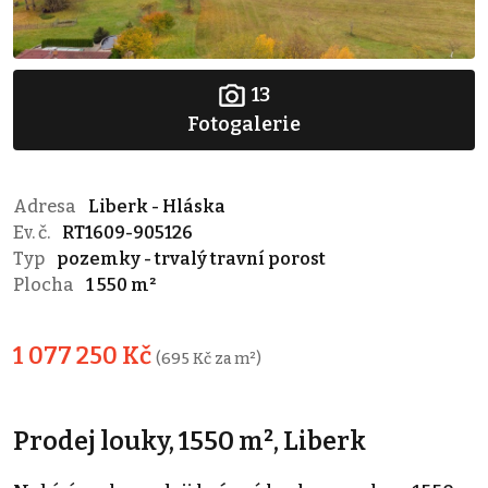
13
Fotogalerie
Adresa
Liberk - Hláska
Ev. č.
RT1609-905126
Typ
pozemky - trvalý travní porost
Plocha
1 550 m²
1 077 250 Kč
(695 Kč za m²)
Prodej louky, 1550 m², Liberk