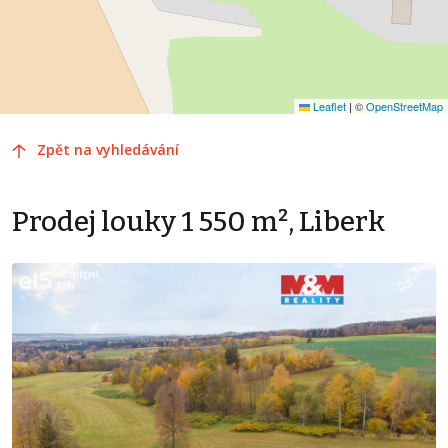
Leaflet
|
©
OpenStreetMap
Zpět na vyhledávání
Prodej louky 1 550 m², Liberk