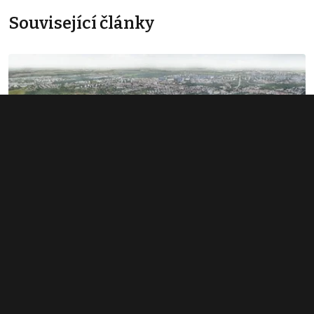
Související články
Rozsáhlé území v Bubnech změnilo
majitele. Noví investoři hledají dalšího
miliardáře
1. 6. 2026