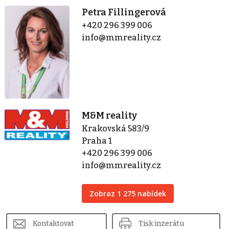
Petra Fillingerová
+420 296 399 006
info@mmreality.cz
M&M reality
Krakovská 583/9
Praha 1
+420 296 399 006
info@mmreality.cz
Zobraz 1 275 nabídek
Kontaktovat
Tisk inzerátu