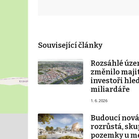
Související články
Rozsáhlé úze
změnilo majit
investoři hle
miliardáře
1. 6. 2026
Budoucí nová 
rozrůstá, sku
pozemky u m