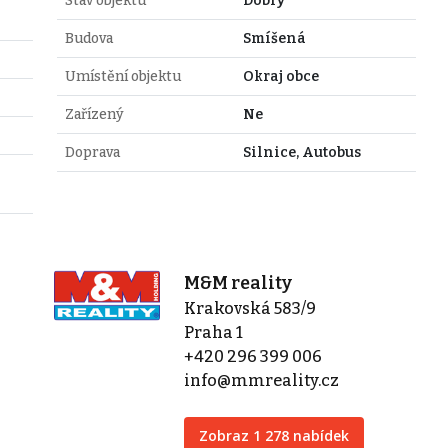
Stav objektu
Dobrý
Budova
Smíšená
Umístění objektu
Okraj obce
Zařízený
Ne
Doprava
Silnice, Autobus
M&M reality
Krakovská 583/9
Praha 1
+420 296 399 006
info@mmreality.cz
Zobraz 1 278 nabídek