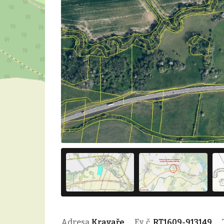
Adresa
Kravaře
Ev. č.
RT1609-913149