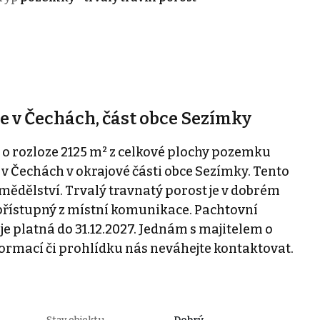
ře v Čechách, část obce Sezímky
 o rozloze 2125 m² z celkové plochy pozemku
 v Čechách v okrajové části obce Sezímky. Tento
emědělství. Trvalý travnatý porost je v dobrém
 přístupný z místní komunikace. Pachtovní
e platná do 31.12.2027. Jednám s majitelem o
nformací či prohlídku nás neváhejte kontaktovat.