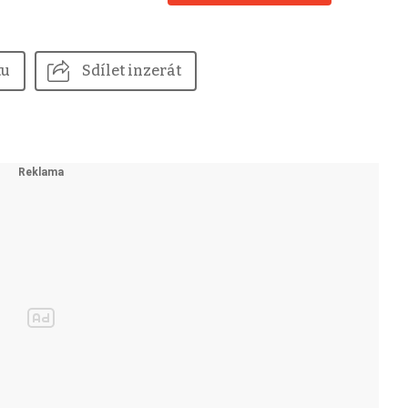
tu
Sdílet inzerát