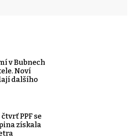
mí v Bubnech
ele. Noví
dají dalšího
čtvrť PPF se
pina získala
etra