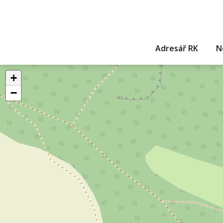
Adresář RK
N
+
−