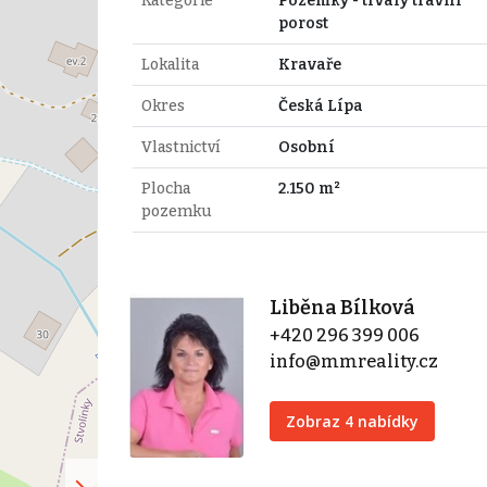
Kategorie
Pozemky - trvalý travní
porost
Lokalita
Kravaře
Okres
Česká Lípa
Vlastnictví
Osobní
Plocha
2.150 m²
pozemku
Liběna Bílková
+420 296 399 006
info@mmreality.cz
Zobraz 4 nabídky