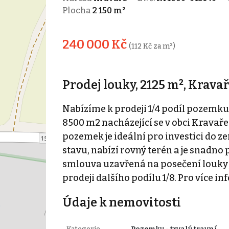
Plocha
2 150 m²
240 000 Kč
(112 Kč za m²)
Prodej louky, 2125 m², Krava
Nabízíme k prodeji 1/4 podíl pozemku
8500 m2 nacházející se v obci Kravaře
pozemek je ideální pro investici do z
stavu, nabízí rovný terén a je snadno
smlouva uzavřená na posečení louky j
prodeji dalšího podílu 1/8. Pro více i
Údaje k nemovitosti