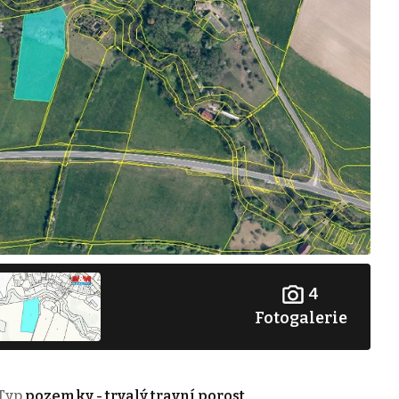
4
Fotogalerie
Typ
pozemky - trvalý travní porost