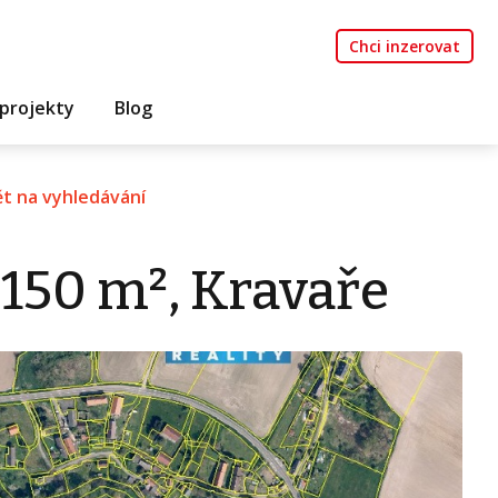
Chci inzerovat
projekty
Blog
t na vyhledávání
 150 m², Kravaře