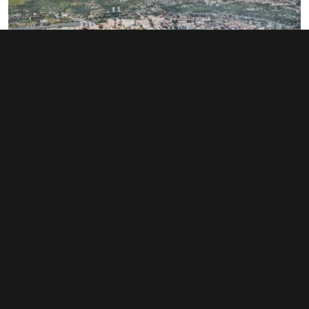
Rozsáhlé území v Bubnech změnilo
majitele. Noví investoři hledají dalšího
miliardáře
1. 6. 2026