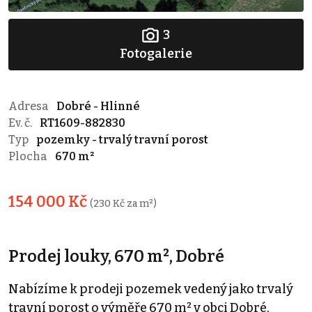
3
Fotogalerie
Adresa
Dobré - Hlinné
Ev. č.
RT1609-882830
Typ
pozemky - trvalý travní porost
Plocha
670 m²
154 000 Kč
(230 Kč za m²)
Prodej louky, 670 m², Dobré
Nabízíme k prodeji pozemek vedený jako trvalý
travní porost o výměře 670 m² v obci Dobré,