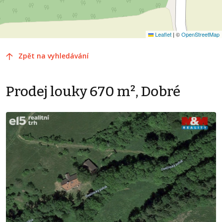
Leaflet
|
©
OpenStreetMap
Zpět na vyhledávání
Prodej louky 670 m², Dobré