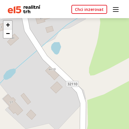
Chci inzerovat
+
−