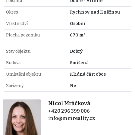
Lokalita
Dobré - Hlinné
Okres
Rychnov nad Kněžnou
Vlastnictví
Osobní
Plocha pozemku
670 m²
Stav objektu
Dobrý
Budova
Smíšená
Umístění objektu
Klidná část obce
Zařízený
Ne
Nicol Mráčková
+420 296 399 006
info@mmreality.cz