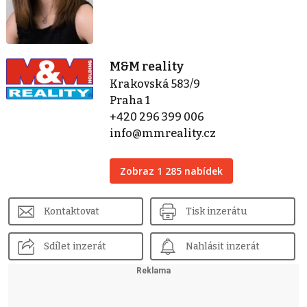
M&M reality
Krakovská 583/9
Praha 1
+420 296 399 006
info@mmreality.cz
Zobraz 1 285 nabídek
Kontaktovat
Tisk inzerátu
Sdílet inzerát
Nahlásit inzerát