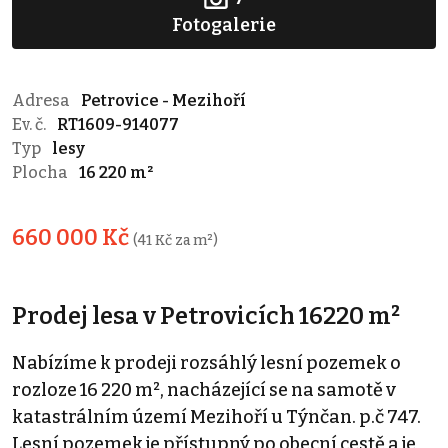
Fotogalerie
Adresa
Petrovice - Mezihoří
Ev. č.
RT1609-914077
Typ
lesy
Plocha
16 220 m²
660 000 Kč
(41 Kč za m²)
Prodej lesa v Petrovicích 16220 m²
Nabízíme k prodeji rozsáhlý lesní pozemek o
rozloze 16 220 m², nacházející se na samotě v
katastrálním území Mezihoří u Týnčan. p.č 747.
Lesní pozemek je přístupný po obecní cestě a je