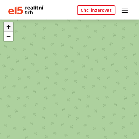
Chci inzerovat
+
−