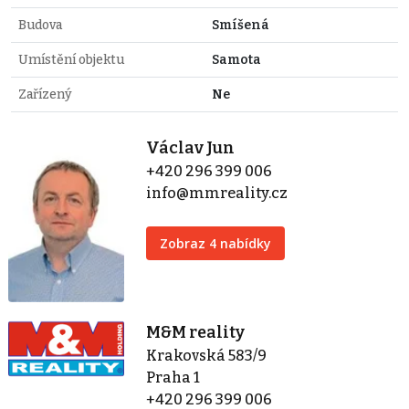
Budova
Smíšená
Umístění objektu
Samota
Zařízený
Ne
Václav Jun
+420 296 399 006
info@mmreality.cz
Zobraz 4 nabídky
M&M reality
Krakovská 583/9
Praha 1
+420 296 399 006