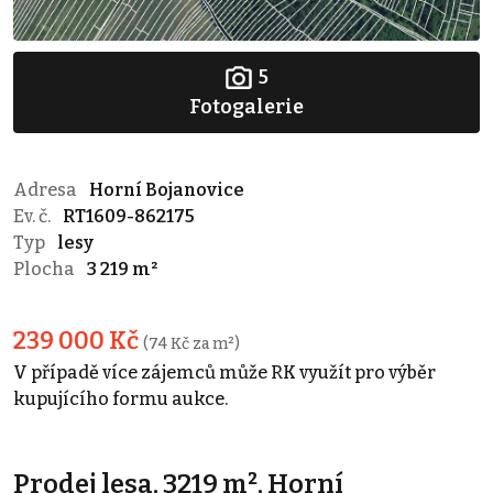
5
Fotogalerie
Adresa
Horní Bojanovice
Ev. č.
RT1609-862175
Typ
lesy
Plocha
3 219 m²
239 000 Kč
(74 Kč za m²)
V případě více zájemců může RK využít pro výběr
kupujícího formu aukce.
Prodej lesa, 3219 m², Horní