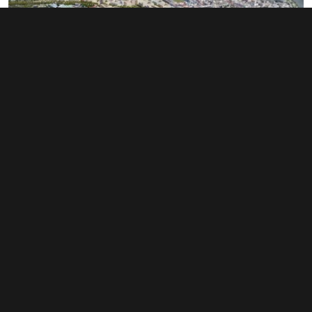
Rozsáhlé území v Bubnech změnilo
majitele. Noví investoři hledají dalšího
miliardáře
1. 6. 2026