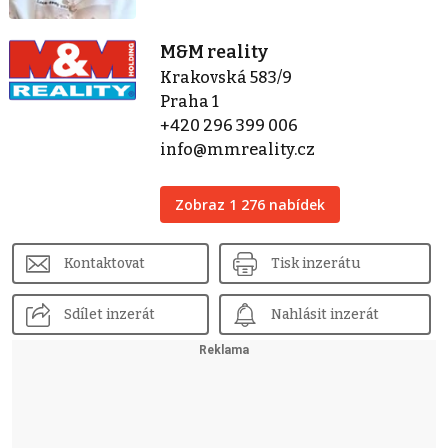
M&M reality
Krakovská 583/9
Praha 1
+420 296 399 006
info@mmreality.cz
Zobraz 1 276 nabídek
Kontaktovat
Tisk inzerátu
Sdílet inzerát
Nahlásit inzerát