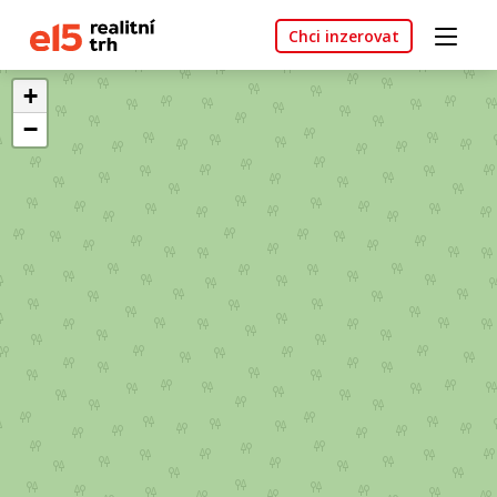
Chci inzerovat
+
−