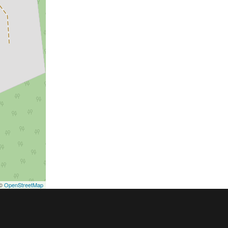
©
OpenStreetMap