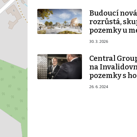
Budoucí nová 
rozrůstá, sku
pozemky u m
30. 3. 2026
Central Group
na Invalidovn
pozemky s ho
26. 6. 2024