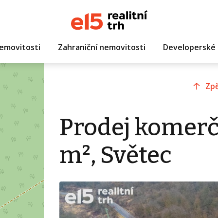
emovitosti
Zahraniční nemovitosti
Developerské 
Zpě
Prodej komer
m², Světec