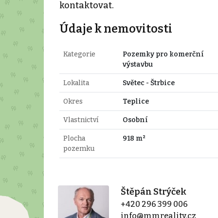
kontaktovat.
Údaje k nemovitosti
Kategorie
Pozemky pro komerční
výstavbu
Lokalita
Světec - Štrbice
Okres
Teplice
Vlastnictví
Osobní
Plocha
918 m²
pozemku
Štěpán Strýček
+420 296 399 006
info@mmreality.cz