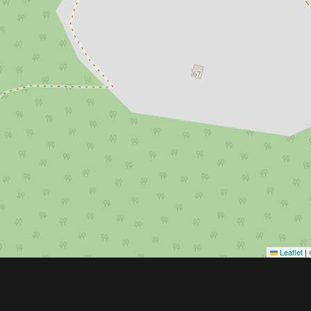
Leaflet
|