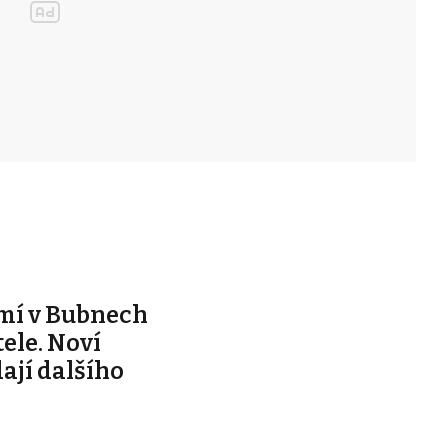
mí v Bubnech
ele. Noví
dají dalšího