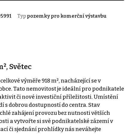
95991
Typ
pozemky pro komerční výstavbu
m², Světec
celkové výměře 918 m², nacházející se v
obce. Tato nemovitost je ideální pro podnikatele
ktivit či nové investiční příležitosti. Umístění
edí s dobrou dostupností do centra. Stav
chlé zahájení provozu bez nutnosti větších
tosti a vytvořte si své podnikatelské zázemí v
mací či sjednání prohlídky nás neváhejte