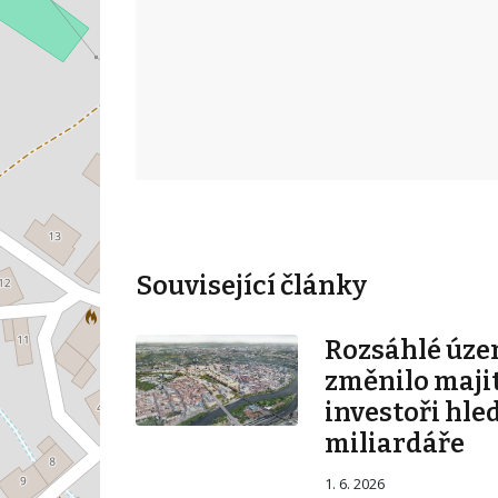
Související články
Rozsáhlé úze
změnilo majit
investoři hle
miliardáře
1. 6. 2026