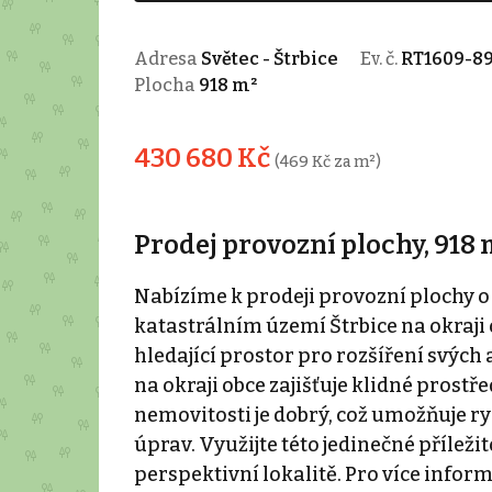
Adresa
Světec - Štrbice
Ev. č.
RT1609-8
Plocha
918 m²
430 680 Kč
(469 Kč za m²)
Prodej provozní plochy, 918 
Nabízíme k prodeji provozní plochy o 
katastrálním území Štrbice na okraji 
hledající prostor pro rozšíření svých a
na okraji obce zajišťuje klidné prostř
nemovitosti je dobrý, což umožňuje ry
úprav. Využijte této jedinečné příleži
perspektivní lokalitě. Pro více infor