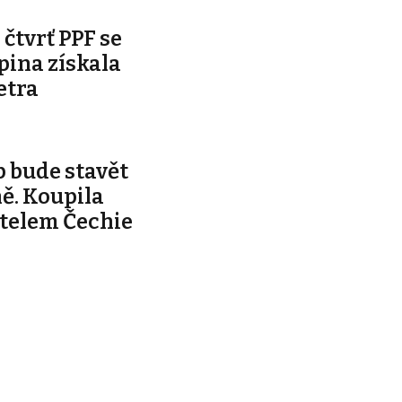
čtvrť PPF se
pina získala
etra
 bude stavět
ě. Koupila
telem Čechie