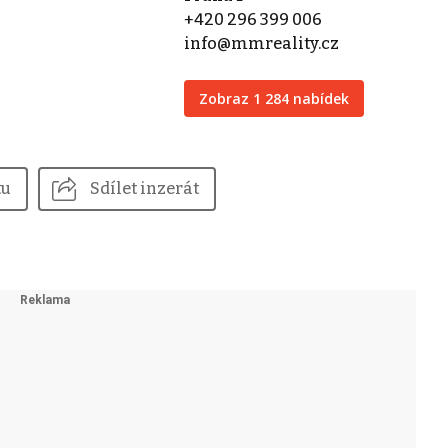
+420 296 399 006
info@mmreality.cz
Zobraz 1 284 nabídek
tu
Sdílet inzerát