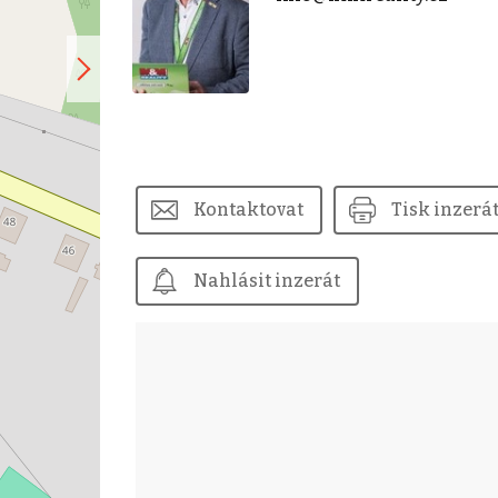
Kontaktovat
Tisk inzerá
Nahlásit inzerát