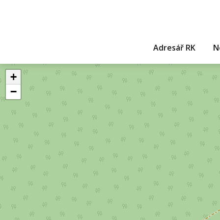
Adresář RK
N
+
−