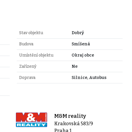
Stav objektu
Dobrý
Budova
Smíšená
Umístění objektu
Okraj obce
Zařízený
Ne
Doprava
Silnice, Autobus
M&M reality
Krakovská 583/9
Praha 1