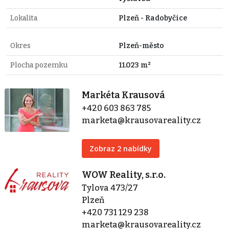
Lokalita
Plzeň - Radobyčice
Okres
Plzeň-město
Plocha pozemku
11.023 m²
Markéta Krausová
+420 603 863 785
marketa@krausovareality.cz
Zobraz 2 nabídky
WOW Reality, s.r.o.
Tylova 473/27
Plzeň
+420 731 129 238
marketa@krausovareality.cz