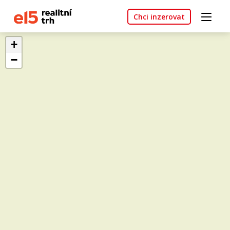
Chci inzerovat
+
−