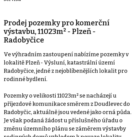
Prodej pozemky pro komerční
výstavbu, 11023m² - Plzeň -
Radobyčice
Ve výhradním zastoupení nabízíme pozemky v
lokalitě Plzeň - Výsluní, katastrální území
Radobyčice, jedné z nejoblíbenějších lokalit pro
rodinné bydlení.
Pozemky o velikosti 11023m² se nacházejí u
příjezdové komunikace směrem z Doudlevec do
Radobyčic, aktuálně jsou vedené jako orná půda.
Je však podaná žádost u příslušného úřadu o
změnu územního plánu se záměrem výstavby
rodinných domů vzhledem k povaze lokality.