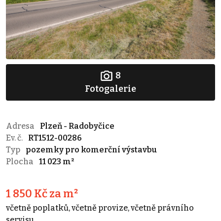
8
Fotogalerie
Adresa
Plzeň - Radobyčice
Ev. č.
RT1512-00286
Typ
pozemky pro komerční výstavbu
Plocha
11 023 m²
1 850 Kč za m²
včetně poplatků, včetně provize, včetně právního
servisu