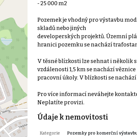
- 25 000 m2
Pozemek je vhodný pro výstavbu mode
skladů nebo jiných
developerských projektů. Územní plán
hranici pozemku se nachází trafostan
V těsné blízkosti lze sehnat i několi
vzdálenosti 1,5 km se nachází věznic
pracovní úkoly. V blízkosti se nacház
Pro více informací neváhejte kontak
Neplatíte provizi.
Údaje k nemovitosti
Kategorie
Pozemky pro komerční výstavb