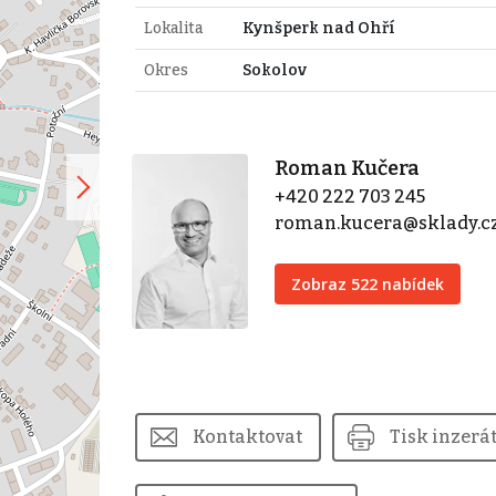
Lokalita
Kynšperk nad Ohří
Okres
Sokolov
Roman Kučera
+420 222 703 245
roman.kucera@sklady.c
Zobraz 522 nabídek
Kontaktovat
Tisk inzerá