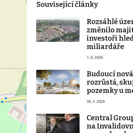
Související články
Rozsáhlé úze
změnilo majit
investoři hle
miliardáře
1. 6. 2026
Budoucí nová 
rozrůstá, sku
pozemky u m
30. 3. 2026
Central Group
na Invalidovn