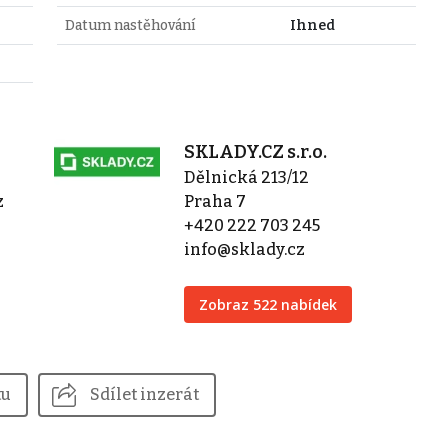
Datum nastěhování
Ihned
SKLADY.CZ s.r.o.
Dělnická 213/12
z
Praha 7
+420 222 703 245
info@sklady.cz
Zobraz 522 nabídek
tu
Sdílet inzerát