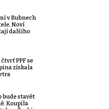
mí v Bubnech
ele. Noví
dají dalšího
čtvrť PPF se
pina získala
etra
 bude stavět
ě. Koupila