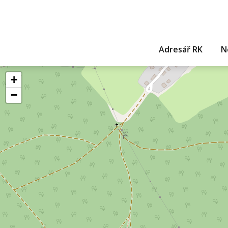
Adresář RK
N
+
−