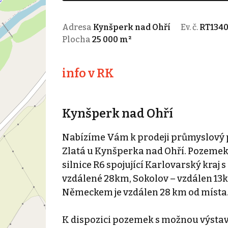
Adresa
Kynšperk nad Ohří
Ev. č.
RT1340
Plocha
25 000 m²
info v RK
Kynšperk nad Ohří
Nabízíme Vám k prodeji průmyslový p
Zlatá u Kynšperka nad Ohří. Pozemek 
silnice R6 spojující Karlovarský kraj s
vzdálené 28km, Sokolov – vzdálen 13k
Německem je vzdálen 28 km od místa
K dispozici pozemek s možnou výstav