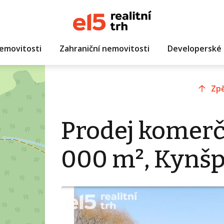
emovitosti
Zahraniční nemovitosti
Developerské 
Zpě
Prodej komer
000 m², Kynšp