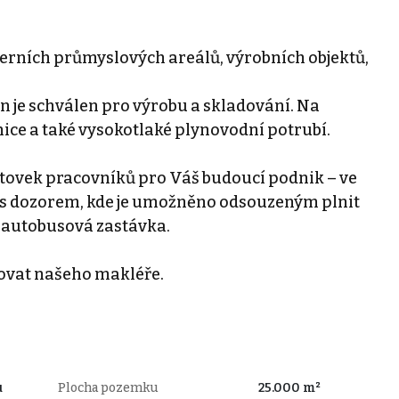
rních průmyslových areálů, výrobních objektů,
 je schválen pro výrobu a skladování. Na
ice a také vysokotlaké plynovodní potrubí.
k stovek pracovníků pro Váš budoucí podnik – ve
e s dozorem, kde je umožněno odsouzeným plnit
í autobusová zastávka.
tovat našeho makléře.
u
Plocha pozemku
25.000 m²