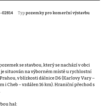
-02814
Typ
pozemky pro komerční výstavbu
ozemek se stavbou, který se nachází v obci
je situován na výborném místě u rychlostní
 Prahou, v blízkosti dálnice D6 (Karlovy Vary –
m i Cheb – vzdálen 16 km). Hraniční přechod s
.
bou hal: