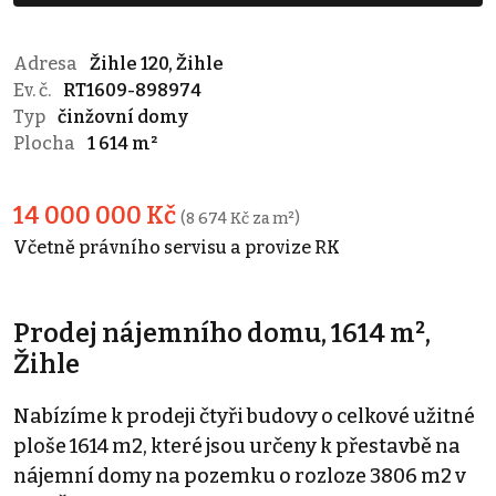
Adresa
Žihle 120, Žihle
Ev. č.
RT1609-898974
Typ
činžovní domy
Plocha
1 614 m²
14 000 000 Kč
(8 674 Kč za m²)
Včetně právního servisu a provize RK
Prodej nájemního domu, 1614 m²,
Žihle
Nabízíme k prodeji čtyři budovy o celkové užitné
ploše 1614 m2, které jsou určeny k přestavbě na
nájemní domy na pozemku o rozloze 3806 m2 v