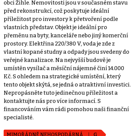
obci Žihle. Nemovitosti jsou v současném stavu
před rekonstrukcí, což poskytuje ideální
příležitost pro investory k přetvoření podle
vlastních představ. Objekt je ideální pro
přeměnu na byty, kanceláře nebo jiný komerční
prostory. Elektřina 220/380 V, voda je zde z
vlastní kopané studny a odpady jsou svedeny do
veřejné kanalizace. Na nejvyšší budově je
umístěn vysílač a měsíční nájemné činí 14.000
Kč. S ohledem na strategické umístění, který
tento objekt skýtá, se jedná o atraktivní investici.
Nepropásněte tuto jedinečnou příležitost a
kontaktujte nás pro více informací. S
financováním vám rádi pomohou naši finanční
specialisté.
MIMOŘÁDNĚ NEHOSPODÁRNÁ
G