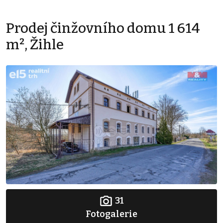
Prodej činžovního domu 1 614
m², Žihle
31
Fotogalerie