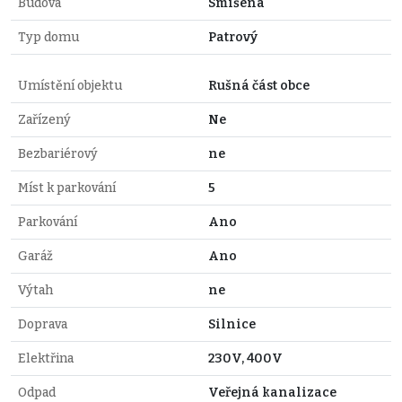
Budova
Smíšená
Typ domu
Patrový
Umístění objektu
Rušná část obce
Zařízený
Ne
Bezbariérový
ne
Míst k parkování
5
Parkování
Ano
Garáž
Ano
Výtah
ne
Doprava
Silnice
Elektřina
230V, 400V
Odpad
Veřejná kanalizace