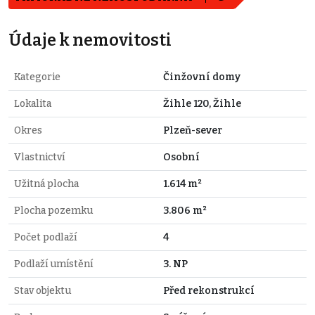
Údaje k nemovitosti
Kategorie
Činžovní domy
Lokalita
Žihle 120, Žihle
Okres
Plzeň-sever
Vlastnictví
Osobní
Užitná plocha
1.614 m²
Plocha pozemku
3.806 m²
Počet podlaží
4
Podlaží umístění
3. NP
Stav objektu
Před rekonstrukcí