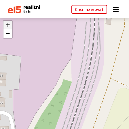
Chci inzerovat
+
−