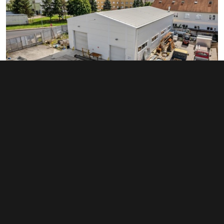
Prodej činžovního domu 2 882 m², Štětí
26 000 000 Kč
Cihelná, Štětí
Typ činžovní domy • Plocha 2 882 m²