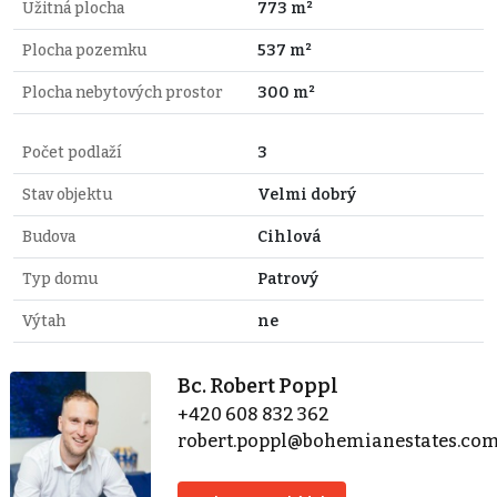
Užitná plocha
773 m²
Plocha pozemku
537 m²
Plocha nebytových prostor
300 m²
Počet podlaží
3
Stav objektu
Velmi dobrý
Budova
Cihlová
Typ domu
Patrový
Výtah
ne
Bc. Robert Poppl
+420 608 832 362
robert.poppl@bohemianestates.co