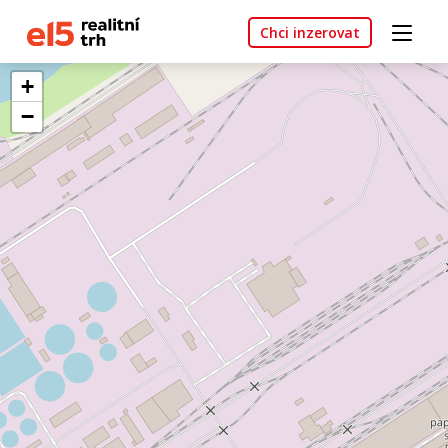
Chci inzerovat
+
−