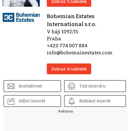
Zobraz 5 nabídek
Bohemian Estates
International s.r.o.
V háji 1092/15
Praha
+420 774 007 884
info@bohemainestates.com
Zobraz 8 nabídek
Kontaktovat
Tisk inzerátu
Sdílet inzerát
Nahlásit inzerát