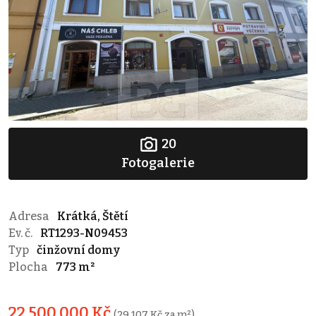
20
Fotogalerie
Adresa
Krátká, Štětí
Ev. č.
RT1293-N09453
Typ
činžovní domy
Plocha
773 m²
22 500 000 Kč
(29 107 Kč za m²)