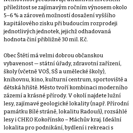
příležitost se zajímavým ročním výnosem okolo
5–6 % a zároveň možností dosažení vyššího
kapitálového zisku při budoucím rozprodeji
jednotlivých jednotek, jejichž odhadovaná
hodnota činí přibližně 30 mil. Kč.
Obec Štětí má velmi dobrou občanskou
vybavenost — státní úřady, zdravotní zařízení,
školy (včetně VOŠ, SŠ a umělecké školy),
knihovnu, kino, kulturní centrum, sportoviště a
dětská hřiště. Město tvoří kombinaci moderního
zázemí a krásné přírody. V okolí najdete lužní
lesy, zajímavé geologické lokality (např. Přírodní
památku Bílé stráně, lokalitu Radouň), rozsáhlé
lesy i CHKO Kokořínsko – Máchův kraj. Ideální
lokalita pro podnikání, bydlení i rekreaci s