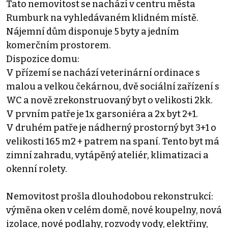
Tato nemovitost se nachází v centru města
Rumburk na vyhledávaném klidném místě.
Nájemní dům disponuje 5 byty a jedním
komerčním prostorem.
Dispozice domu:
V přízemí se nachází veterinární ordinace s
malou a velkou čekárnou, dvě sociální zařízení s
WC a nově zrekonstruovaný byt o velikosti 2kk.
V prvním patře je 1x garsoniéra a 2x byt 2+1.
V druhém patře je nádherný prostorný byt 3+1 o
velikosti 165 m2 + patrem na spaní. Tento byt má
zimní zahradu, vytápěný ateliér, klimatizaci a
okenní rolety.
Nemovitost prošla dlouhodobou rekonstrukcí:
výměna oken v celém domě, nové koupelny, nová
izolace, nové podlahy, rozvody vody, elektřiny,