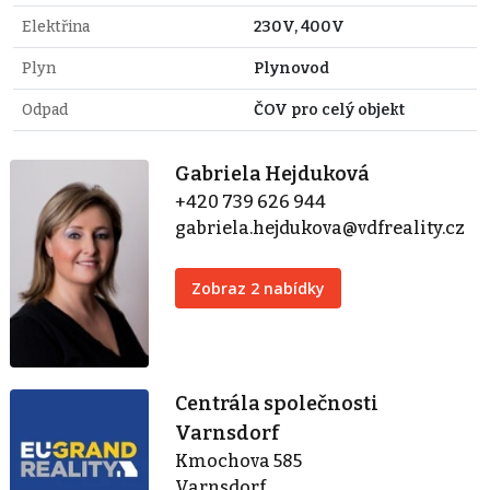
Elektřina
230V, 400V
Plyn
Plynovod
Odpad
ČOV pro celý objekt
Gabriela Hejduková
+420 739 626 944
gabriela.hejdukova@vdfreality.cz
Zobraz 2 nabídky
Centrála společnosti
Varnsdorf
Kmochova 585
Varnsdorf