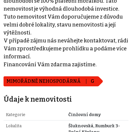
dlouhodobí se 100% platební morálkou. Tato
nemovitost je výhodná dlouhodobá investice.
Tuto nemovitost Vám doporučujeme z důvodu
velmi dobré lokality, stavu nemovitosti a její
výtěžnosti.
V případě zájmu nás neváhejte kontaktovat, rádi
Vám zprostředkujeme prohlídku a podáme více
informací.
Financování Vám zdarma zajistíme.
MIMOŘÁDNĚ NEHOSPODÁRNÁ
G
Údaje k nemovitosti
Kategorie
Činžovní domy
Lokalita
Šluknovská, Rumburk 3-