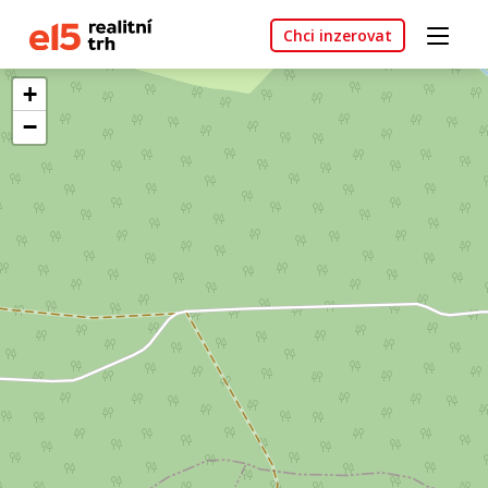
Chci inzerovat
+
−