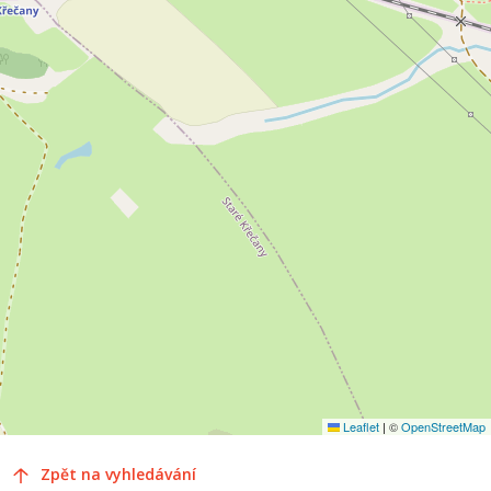
Leaflet
|
©
OpenStreetMap
Zpět na vyhledávání