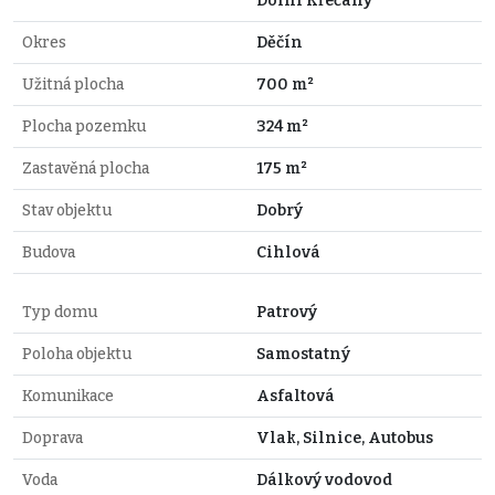
Dolní Křečany
Okres
Děčín
Užitná plocha
700 m²
Plocha pozemku
324 m²
Zastavěná plocha
175 m²
Stav objektu
Dobrý
Budova
Cihlová
Typ domu
Patrový
Poloha objektu
Samostatný
Komunikace
Asfaltová
Doprava
Vlak, Silnice, Autobus
Voda
Dálkový vodovod