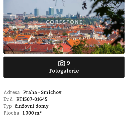
9
Fotogalerie
Adresa
Praha - Smíchov
Ev. č.
RT1507-01645
Typ
činžovní domy
Plocha
1 000 m²