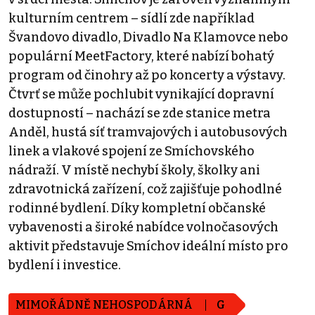
kulturním centrem – sídlí zde například
Švandovo divadlo, Divadlo Na Klamovce nebo
populární MeetFactory, které nabízí bohatý
program od činohry až po koncerty a výstavy.
Čtvrť se může pochlubit vynikající dopravní
dostupností – nachází se zde stanice metra
Anděl, hustá síť tramvajových i autobusových
linek a vlakové spojení ze Smíchovského
nádraží. V místě nechybí školy, školky ani
zdravotnická zařízení, což zajišťuje pohodlné
rodinné bydlení. Díky kompletní občanské
vybavenosti a široké nabídce volnočasových
aktivit představuje Smíchov ideální místo pro
bydlení i investice.
MIMOŘÁDNĚ NEHOSPODÁRNÁ
G