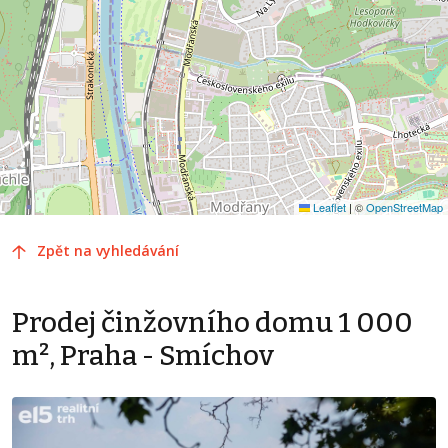
Leaflet
|
©
OpenStreetMap
Zpět na vyhledávání
Prodej činžovního domu 1 000
m², Praha - Smíchov