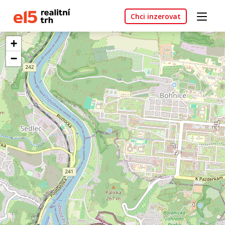
Chci inzerovat
+
−