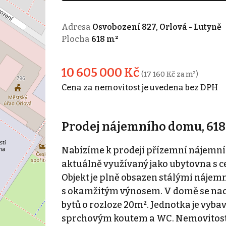
Adresa
Osvobození 827, Orlová - Lutyně
Plocha
618 m²
10 605 000 Kč
(17 160 Kč za m²)
Cena za nemovitost je uvedena bez DPH
Prodej nájemního domu, 618 
Nabízíme k prodeji přízemní nájemní
aktuálně využívaný jako ubytovna s 
Objekt je plně obsazen stálými nájemní
s okamžitým výnosem. V domě se nach
bytů o rozloze 20m². Jednotka je vyb
sprchovým koutem a WC. Nemovitost 