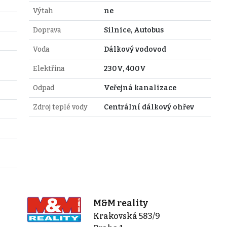
Výtah
ne
Doprava
Silnice, Autobus
Voda
Dálkový vodovod
Elektřina
230V, 400V
Odpad
Veřejná kanalizace
Zdroj teplé vody
Centrální dálkový ohřev
M&M reality
Krakovská 583/9