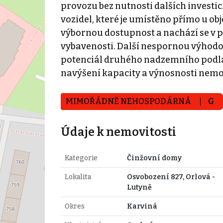
provozu bez nutnosti dalších investic
vozidel, které je umístěno přímo u o
výbornou dostupnost a nachází se v p
vybavenosti. Další nespornou výhodou 
potenciál druhého nadzemního podlaž
navýšení kapacity a výnosnosti nemov
MIMOŘÁDNĚ NEHOSPODÁRNÁ
G
Údaje k nemovitosti
Kategorie
Činžovní domy
Lokalita
Osvobození 827, Orlová -
Lutyně
Okres
Karviná