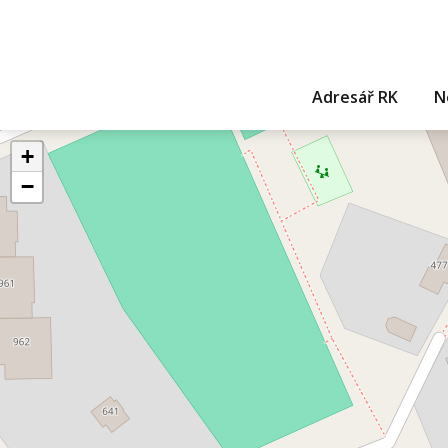
Adresář RK
N
+
−