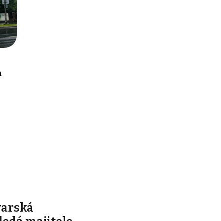
n
varská