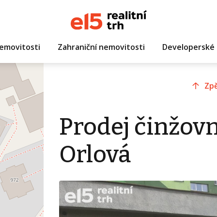
emovitosti
Zahraniční nemovitosti
Developerské 
Zpě
Prodej činžov
Orlová