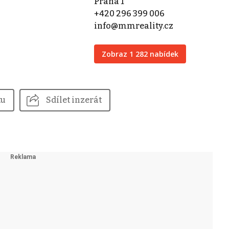
Praha 1
+420 296 399 006
info@mmreality.cz
Zobraz 1 282 nabídek
tu
Sdílet inzerát