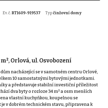
Ev. č.
RT1609-919537
Typ
činžovní domy
m², Orlová, ul. Osvobození
 dům nacházející se v samotném centru Orlové,
celkem 10 samostatnými bytovými jednotkami.
ky a představuje stabilní investiční příležitost
ází dva byty o rozloze 34 m² a osm menších
avena vlastní kuchyňkou, koupelnou se
je v dobrém technickém stavu, připravena k