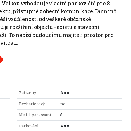
. Velkou výhodou je vlastní parkoviště pro 8
bjektu, přístupné z obecní komunikace. Dům má
ěší vzdálenosti od veškeré občanské
je rozšíření objektu - existuje stavební
í. To nabízí budoucímu majiteli prostor pro
itosti.
Zařízený
Ano
Bezbariérový
ne
Míst k parkování
8
Parkování
Ano