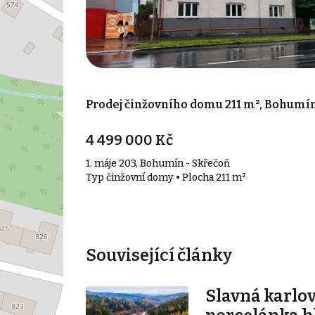
Prodej činžovního domu 211 m², Bohumí
4 499 000 Kč
1. máje 203, Bohumín - Skřečoň
Typ činžovní domy • Plocha 211 m²
Související články
Slavná karlo