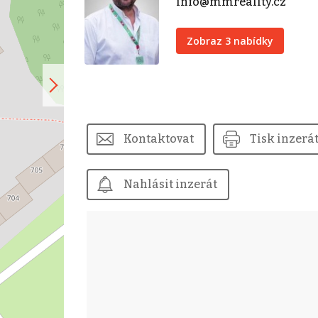
info@mmreality.cz
Zobraz 3 nabídky
Kontaktovat
Tisk inzerá
Nahlásit inzerát