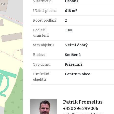
Vlastnictví
Osobní
Užitná plocha
618 m²
Počet podlaží
2
Podlaží
1. NP
umístění
Stav objektu
Velmi dobrý
Budova
Smíšená
Typ domu
Přízemní
Umístění
Centrum obce
objektu
Patrik Fromelius
+420 296 399 006