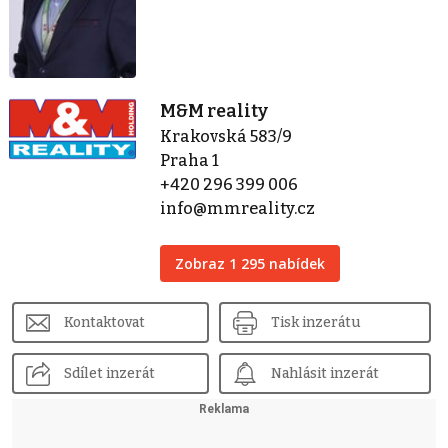
M&M reality
Krakovská 583/9
Praha 1
+420 296 399 006
info@mmreality.cz
Zobraz 1 295 nabídek
Kontaktovat
Tisk inzerátu
Sdílet inzerát
Nahlásit inzerát