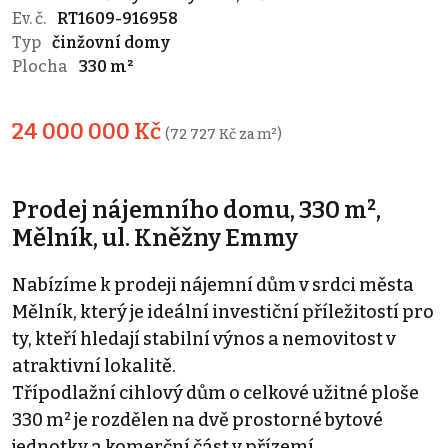
Ev. č.
RT1609-916958
Typ
činžovní domy
Plocha
330 m²
24 000 000 Kč
(72 727 Kč za m²)
Prodej nájemního domu, 330 m²,
Mělník, ul. Kněžny Emmy
Nabízíme k prodeji nájemní dům v srdci města
Mělník, který je ideální investiční příležitostí pro
ty, kteří hledají stabilní výnos a nemovitost v
atraktivní lokalitě.
Třípodlažní cihlový dům o celkové užitné ploše
330 m² je rozdělen na dvě prostorné bytové
jednotky a komerční část v přízemí.