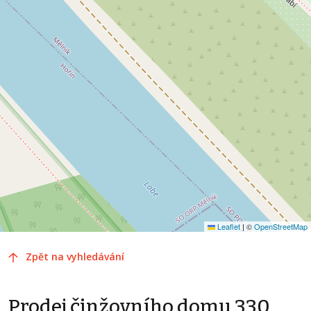
Leaflet
|
©
OpenStreetMap
Zpět na vyhledávání
Prodej činžovního domu 330