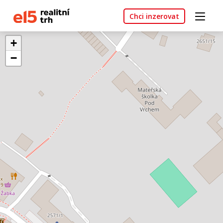
Chci inzerovat
+
−