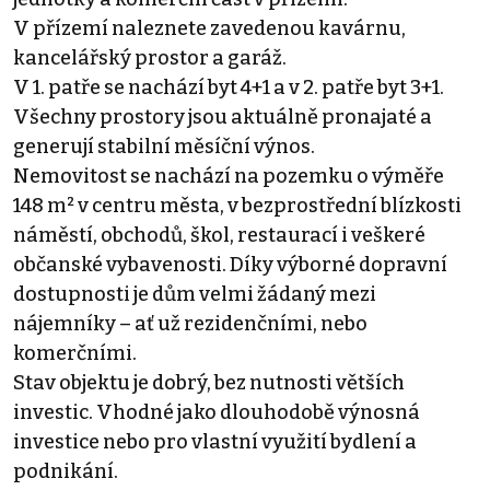
V přízemí naleznete zavedenou kavárnu,
kancelářský prostor a garáž.
V 1. patře se nachází byt 4+1 a v 2. patře byt 3+1.
Všechny prostory jsou aktuálně pronajaté a
generují stabilní měsíční výnos.
Nemovitost se nachází na pozemku o výměře
148 m² v centru města, v bezprostřední blízkosti
náměstí, obchodů, škol, restaurací i veškeré
občanské vybavenosti. Díky výborné dopravní
dostupnosti je dům velmi žádaný mezi
nájemníky – ať už rezidenčními, nebo
komerčními.
Stav objektu je dobrý, bez nutnosti větších
investic. Vhodné jako dlouhodobě výnosná
investice nebo pro vlastní využití bydlení a
podnikání.