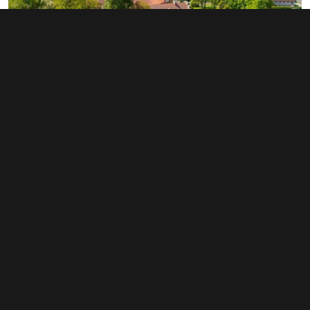
Prodej činžovního domu 1 120 m², Liběchov
25 900 000 Kč
nám. V. Levého 43, Liběchov
Typ činžovní domy • Plocha 1 120 m²