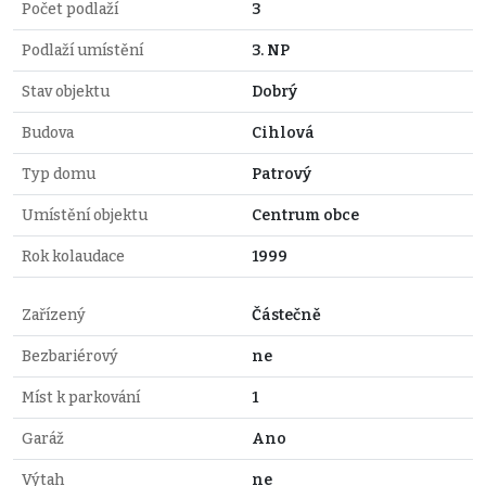
Počet podlaží
3
Podlaží umístění
3. NP
Stav objektu
Dobrý
Budova
Cihlová
Typ domu
Patrový
Umístění objektu
Centrum obce
Rok kolaudace
1999
Zařízený
Částečně
Bezbariérový
ne
Míst k parkování
1
Garáž
Ano
Výtah
ne