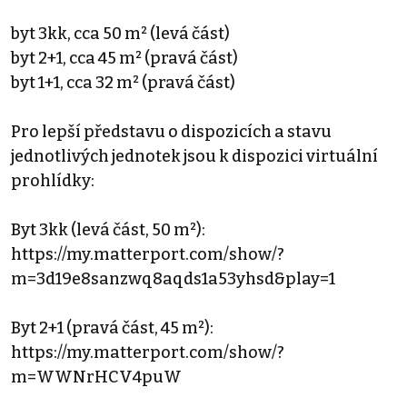
byt 3kk, cca 50 m² (levá část)
byt 2+1, cca 45 m² (pravá část)
byt 1+1, cca 32 m² (pravá část)
Pro lepší představu o dispozicích a stavu
jednotlivých jednotek jsou k dispozici virtuální
prohlídky:
Byt 3kk (levá část, 50 m²):
https://my.matterport.com/show/?
m=3d19e8sanzwq8aqds1a53yhsd&play=1
Byt 2+1 (pravá část, 45 m²):
https://my.matterport.com/show/?
m=WWNrHCV4puW