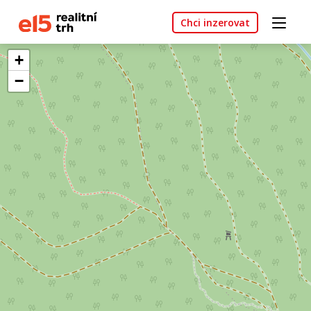
Chci inzerovat
+
−