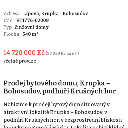
Adresa
Lípová, Krupka - Bohosudov
Ev. č.
RT1776-02008
Typ
činžovní domy
Plocha
540 m²
14 720 000 Kč
(27 259 Kč za m²)
včetně provize
Prodej bytového domu, Krupka –
Bohosudov, podhůří Krušných hor
Nabízíme k prodeji bytový dům situovaný v
atraktivní lokalitě Krupka – Bohosudov, v
podhůří Krušných hor, v bezprostřední blízkosti
lanovky na Komáří Hůrku. Lokalita nabízí klidné