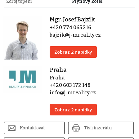
Zdroj topení
Plynový kotel
Mgr. Josef Bajzík
+420 774 065 216
bajzik@j-mreality.cz
Zobraz 2 nabídky
Praha
Praha
+420 603 172 148
info@j-mreality.cz
Zobraz 2 nabídky
Kontaktovat
Tisk inzerátu