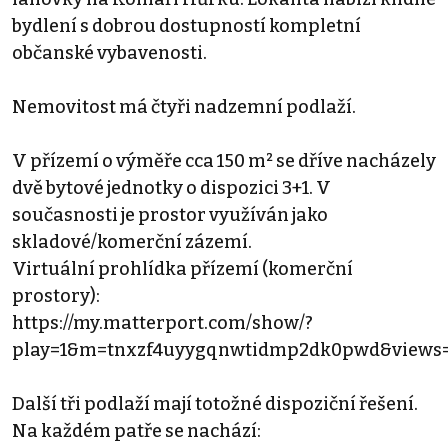
bydlení s dobrou dostupností kompletní
občanské vybavenosti.
Nemovitost má čtyři nadzemní podlaží.
V přízemí o výměře cca 150 m² se dříve nacházely
dvě bytové jednotky o dispozici 3+1. V
současnosti je prostor využíván jako
skladové/komerční zázemí.
Virtuální prohlídka přízemí (komerční
prostory):
https://my.matterport.com/show/?
play=1&m=tnxzf4uyygqnwtidmp2dk0pwd&views
Další tři podlaží mají totožné dispoziční řešení.
Na každém patře se nachází: