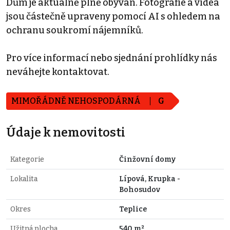
Dům je aktuálně plně obýván. Fotografie a videa
jsou částečně upraveny pomocí AI s ohledem na
ochranu soukromí nájemníků.
Pro více informací nebo sjednání prohlídky nás
neváhejte kontaktovat.
MIMOŘÁDNĚ NEHOSPODÁRNÁ
G
Údaje k nemovitosti
Kategorie
Činžovní domy
Lokalita
Lípová, Krupka -
Bohosudov
Okres
Teplice
Užitná plocha
540 m²