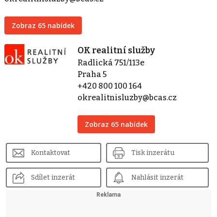
Zobraz 65 nabídek
OK realitní služby
Radlická 751/113e
Praha 5
+420 800 100 164
okrealitnisluzby@bcas.cz
Zobraz 65 nabídek
Kontaktovat
Tisk inzerátu
Sdílet inzerát
Nahlásit inzerát