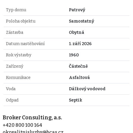
Typ domu
Patrový
Poloha objektu
Samostatný
Zástavba
Obytná
Datum nastěhování
1. září 2026
Rok výstavby
1960
Zařízený
Částečně
Komunikace
Asfaltová
Voda
Dálkový vodovod
Odpad
Septik
Broker Consulting, a.s.
+420 800 100 164
okrealitnisluzby@bcas.cz