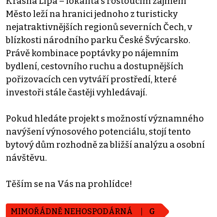
Krásná Lípa – lokalita s rostoucím zájmem
Město leží na hranici jednoho z turisticky
nejatraktivnějších regionů severních Čech, v
blízkosti národního parku České Švýcarsko.
Právě kombinace poptávky po nájemním
bydlení, cestovního ruchu a dostupnějších
pořizovacích cen vytváří prostředí, které
investoři stále častěji vyhledávají.
Pokud hledáte projekt s možností významného
navýšení výnosového potenciálu, stojí tento
bytový dům rozhodně za bližší analýzu a osobní
návštěvu.
Těším se na Vás na prohlídce!
MIMOŘÁDNĚ NEHOSPODÁRNÁ
G