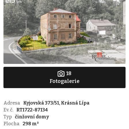
18
Fotogalerie
Adresa
Kyjovská 373/51, Krásná Lípa
Ev. č.
RT1722-87134
Typ
činžovní domy
Plocha
298 m²