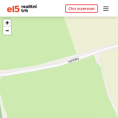
Chci inzerovat
+
−