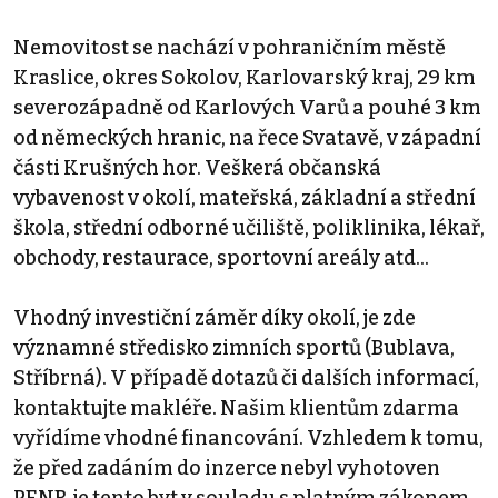
Nemovitost se nachází v pohraničním městě
Kraslice, okres Sokolov, Karlovarský kraj, 29 km
severozápadně od Karlových Varů a pouhé 3 km
od německých hranic, na řece Svatavě, v západní
části Krušných hor. Veškerá občanská
vybavenost v okolí, mateřská, základní a střední
škola, střední odborné učiliště, poliklinika, lékař,
obchody, restaurace, sportovní areály atd...
Vhodný investiční záměr díky okolí, je zde
významné středisko zimních sportů (Bublava,
Stříbrná). V případě dotazů či dalších informací,
kontaktujte makléře. Našim klientům zdarma
vyřídíme vhodné financování. Vzhledem k tomu,
že před zadáním do inzerce nebyl vyhotoven
PENB, je tento byt v souladu s platným zákonem