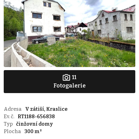
11
Fotogalerie
Adresa
V zátiší, Kraslice
Ev. č.
RT1188-656838
Typ
činžovní domy
Plocha
300 m²