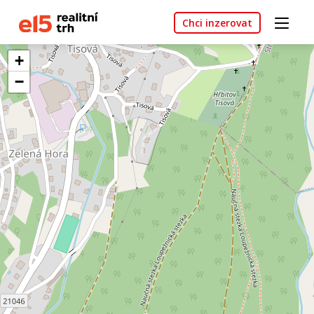
Chci inzerovat
+
−