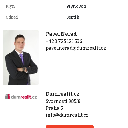
Plyn
Plynovod
Odpad
Septik
Pavel Nerad
+420 725 121 536
pavel.nerad@dumrealit.cz
Dumrealit.cz
Svornosti 985/8
Praha 5
info@dumrealit.cz