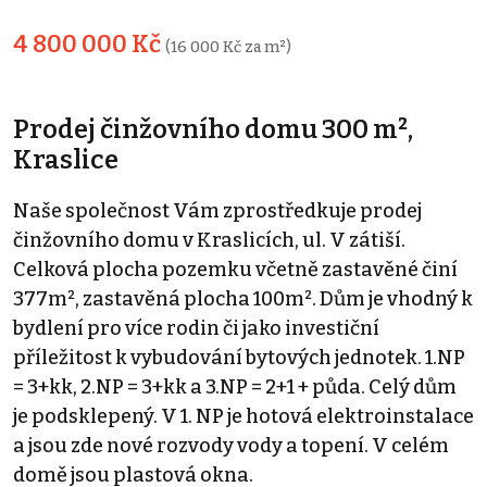
4 800 000 Kč
(16 000 Kč za m²)
Prodej činžovního domu 300 m²,
Kraslice
Naše společnost Vám zprostředkuje prodej
činžovního domu v Kraslicích, ul. V zátiší.
Celková plocha pozemku včetně zastavěné činí
377m², zastavěná plocha 100m². Dům je vhodný k
bydlení pro více rodin či jako investiční
příležitost k vybudování bytových jednotek. 1.NP
= 3+kk, 2.NP = 3+kk a 3.NP = 2+1 + půda. Celý dům
je podsklepený. V 1. NP je hotová elektroinstalace
a jsou zde nové rozvody vody a topení. V celém
domě jsou plastová okna.