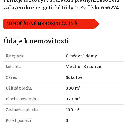
zařazen do energetické třídy G. Ev. číslo: 656224.
MIMOŘÁDNĚ NEHOSPODÁRNÁ
G
Údaje k nemovitosti
Kategorie
Činžovní domy
Lokalita
V zátiší, Kraslice
Okres
Sokolov
Užitná plocha
300 m²
Plocha pozemku
377 m²
Zastavěná plocha
100 m²
Počet podlaží
3