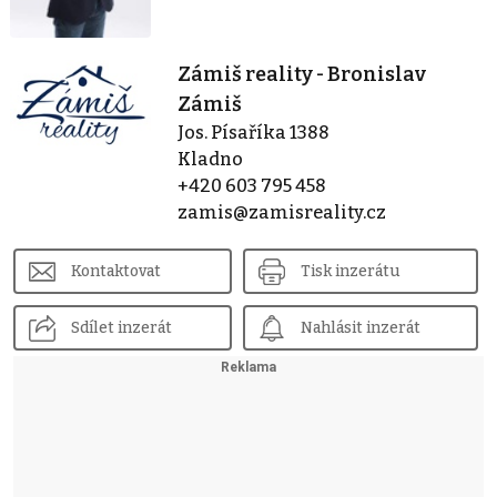
Zámiš reality - Bronislav
Zámiš
Jos. Písaříka 1388
Kladno
+420 603 795 458
zamis@zamisreality.cz
Kontaktovat
Tisk inzerátu
Sdílet inzerát
Nahlásit inzerát