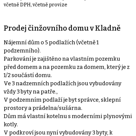
včetně DPH, včetně provize
Prodej činžovního domu v Kladně
Nájemní dům o 5 podlažích (včetně 1
podzemního).
Parkování je zajištěno na vlastním pozemku
před domem a na pozemku za domem, který je z
1/2 součástí domu.
Ve 3 nadzemních podlažích jsou vybudovány
vždy 3 byty na patře.,
V podzemním podlaží je byt správce, sklepní
prostory a prádelna/sušárna.
Dům má vlastní kotelnu s moderními plynovými
kotly.
V podkroví jsou nyní vybudovány 3 byty, k