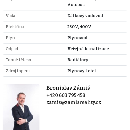
Autobus
Voda
Dálkový vodovod
Elektřina
230V, 400V
Plyn
Plynovod
Odpad
Veřejná kanalizace
Topné těleso
Radiátory
Zdroj topení
Plynový kotel
Bronislav Zámiš
+420 603 795 458
zamis@zamisreality.cz