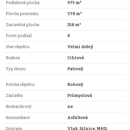
Podlahová plocha
975 m²
Plocha pozemku
378 m²
Zastavěná plocha
258 m²
Počet podlaží
4
Stav objektu
Velmi dobrý
Budova
Cihlová
Typ domu
Patrový
Poloha objektu
Rohový
Zástavba
Průmyslová
Bezbariérový
ne
Komunikace
Asfaltová
Doprava
Vlak, Silnice, MHD,