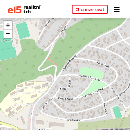
Chci inzerovat
+
−