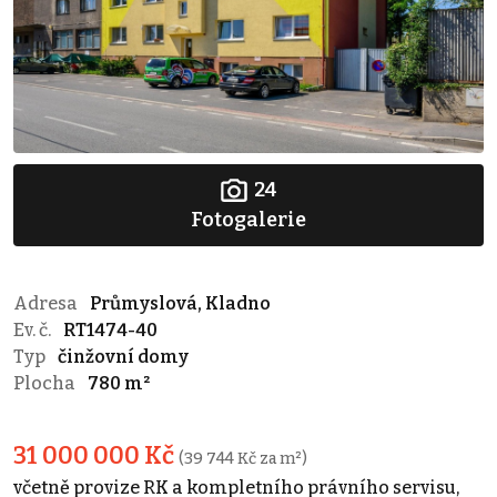
24
Fotogalerie
Adresa
Průmyslová, Kladno
Ev. č.
RT1474-40
Typ
činžovní domy
Plocha
780 m²
31 000 000 Kč
(39 744 Kč za m²)
včetně provize RK a kompletního právního servisu,