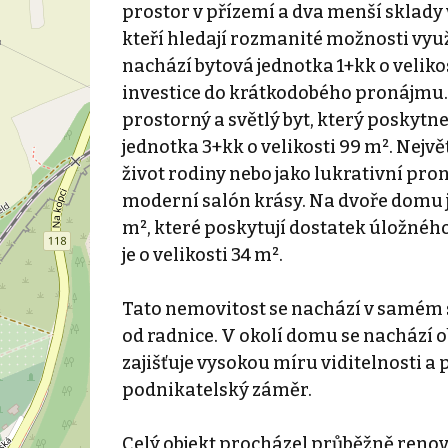
prostor v přízemí a dva menší sklady v
kteří hledají rozmanité možnosti využi
nachází bytová jednotka 1+kk o velikos
investice do krátkodobého pronájmu. B
prostorný a světlý byt, který poskytn
jednotka 3+kk o velikosti 99 m². Nejv
život rodiny nebo jako lukrativní p
moderní salón krásy. Na dvoře domu j
m², které poskytují dostatek úložnéh
je o velikosti 34 m².
Tato nemovitost se nachází v samém 
od radnice. V okolí domu se nachází o
zajišťuje vysokou míru viditelnosti a 
podnikatelský záměr.
Celý objekt procházel průběžně renov