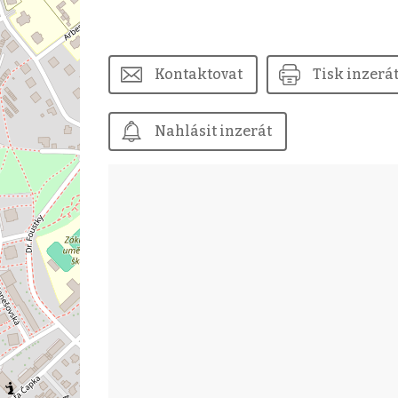
Kontaktovat
Tisk inzerá
Nahlásit inzerát