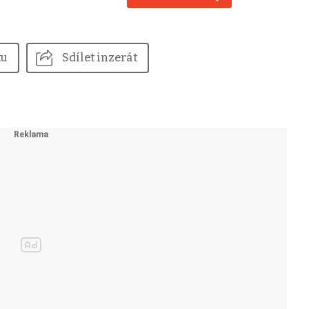
tu
Sdílet inzerát