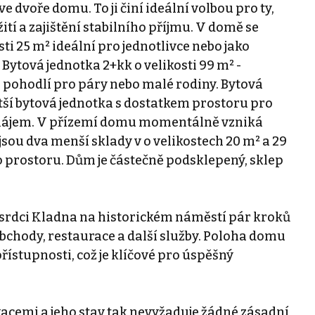
e dvoře domu. To ji činí ideální volbou pro ty,
tí a zajištění stabilního příjmu. V domě se
ti 25 m² ideální pro jednotlivce nebo jako
ytová jednotka 2+kk o velikosti 99 m² -
e pohodlí pro páry nebo malé rodiny. Bytová
ětší bytová jednotka s dostatkem prostoru pro
ronájem. V přízemí domu momentálně vzniká
sou dva menší sklady v o velikostech 20 m² a 29
o prostoru. Dům je částečně podsklepený, sklep
srdci Kladna na historickém náměstí pár kroků
bchody, restaurace a další služby. Poloha domu
přístupnosti, což je klíčové pro úspěšný
acemi a jeho stav tak nevyžaduje žádné zásadní