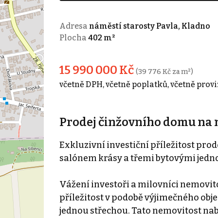
Adresa
náměstí starosty Pavla, Kladno
Plocha
402 m²
15 990 000 Kč
(39 776 Kč za m²)
včetně DPH, včetně poplatků, včetně provi
Prodej činžovního domu na n
Exkluzivní investiční příležitost pr
salónem krásy a třemi bytovými jedn
Vážení investoři a milovníci nemovito
příležitost v podobě výjimečného obj
jednou střechou. Tato nemovitost nabí