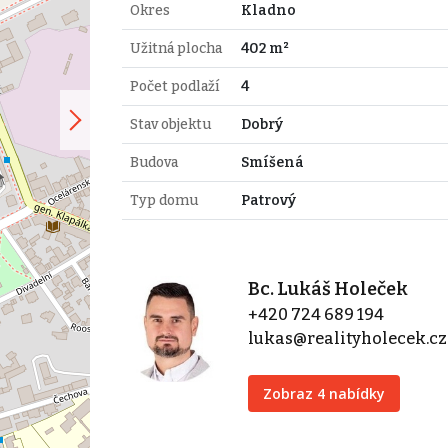
Okres
Kladno
Užitná plocha
402 m²
Počet podlaží
4
Stav objektu
Dobrý
Budova
Smíšená
Typ domu
Patrový
Bc. Lukáš Holeček
+420 724 689 194
lukas@realityholecek.cz
Zobraz 4 nabídky