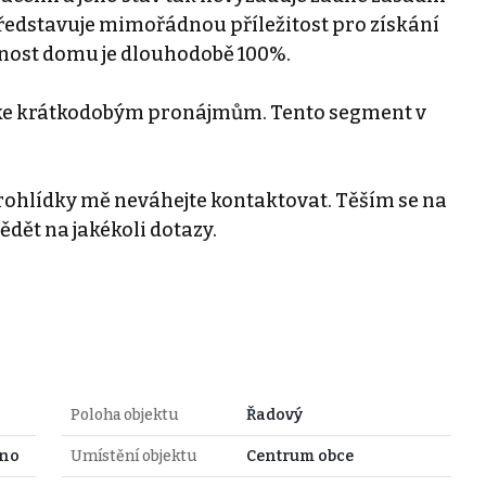
představuje mimořádnou příležitost pro získání
enost domu je dlouhodobě 100%.
 ke krátkodobým pronájmům. Tento segment v
rohlídky mě neváhejte kontaktovat. Těším se na
dět na jakékoli dotazy.
Poloha objektu
Řadový
dno
Umístění objektu
Centrum obce