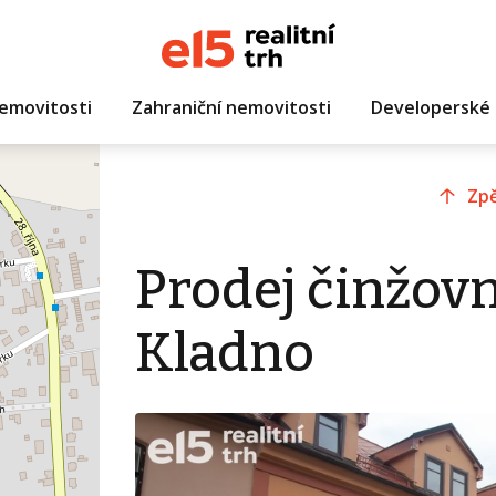
emovitosti
Zahraniční nemovitosti
Developerské 
Zpě
Prodej činžov
Kladno