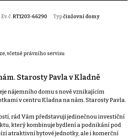
Ev. č.
RT1203-66290
Typ
činžovní domy
ze, včetně právního servisu
ám. Starosty Pavla v Kladně
odeje nájemního domu s nově vznikajícím
otkami v centru Kladna na nám. Starosty Pavla.
stí, rád Vám představuji jedinečnou investiční
ektu, který kombinuje bydlení a podnikání pod
zí atraktivní bytové jednotky, ale i komerční