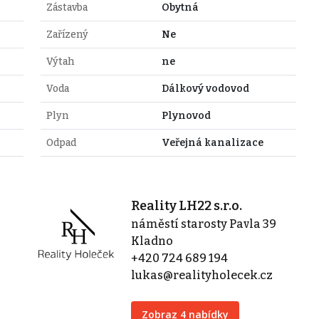
Zástavba
Obytná
Zařízený
Ne
Výtah
ne
Voda
Dálkový vodovod
Plyn
Plynovod
Odpad
Veřejná kanalizace
Reality LH22 s.r.o.
náměstí starosty Pavla 39
Kladno
+420 724 689 194
lukas@realityholecek.cz
Zobraz 4 nabídky