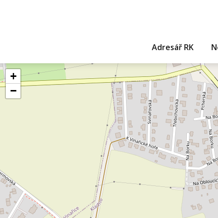
Adresář RK
N
+
−