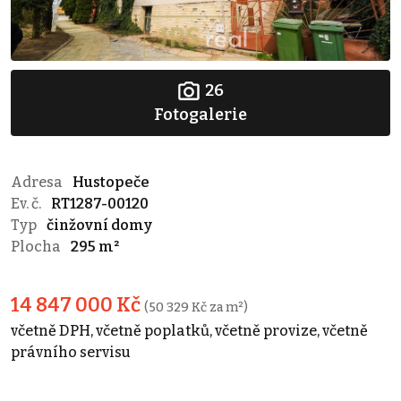
26
Fotogalerie
Adresa
Hustopeče
Ev. č.
RT1287-00120
Typ
činžovní domy
Plocha
295 m²
14 847 000 Kč
(50 329 Kč za m²)
včetně DPH, včetně poplatků, včetně provize, včetně
právního servisu