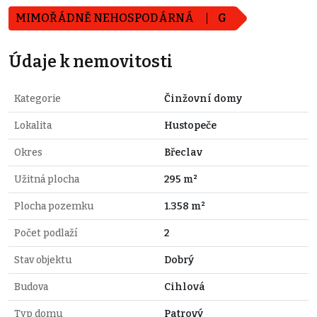
MIMOŘÁDNĚ NEHOSPODÁRNÁ
G
Údaje k nemovitosti
Kategorie
Činžovní domy
Lokalita
Hustopeče
Okres
Břeclav
Užitná plocha
295 m²
Plocha pozemku
1.358 m²
Počet podlaží
2
Stav objektu
Dobrý
Budova
Cihlová
Typ domu
Patrový