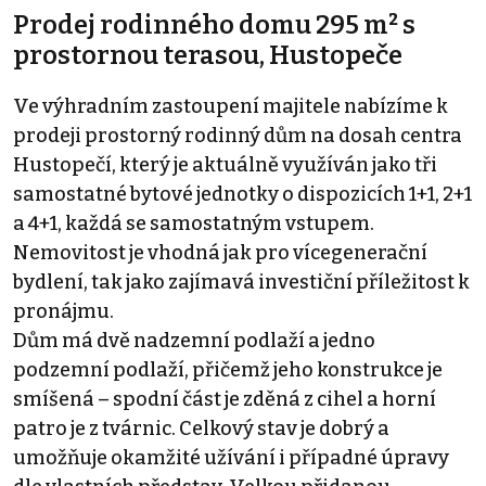
Prodej rodinného domu 295 m² s
prostornou terasou, Hustopeče
Ve výhradním zastoupení majitele nabízíme k
prodeji prostorný rodinný dům na dosah centra
Hustopečí, který je aktuálně využíván jako tři
samostatné bytové jednotky o dispozicích 1+1, 2+1
a 4+1, každá se samostatným vstupem.
Nemovitost je vhodná jak pro vícegenerační
bydlení, tak jako zajímavá investiční příležitost k
pronájmu.
Dům má dvě nadzemní podlaží a jedno
podzemní podlaží, přičemž jeho konstrukce je
smíšená – spodní část je zděná z cihel a horní
patro je z tvárnic. Celkový stav je dobrý a
umožňuje okamžité užívání i případné úpravy