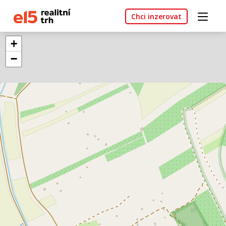
Chci inzerovat
+
−