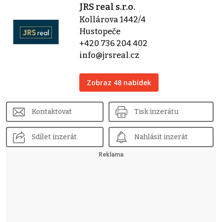
JRS real s.r.o.
Kollárova 1442/4
Hustopeče
+420 736 204 402
info@jrsreal.cz
Zobraz 48 nabídek
Kontaktovat
Tisk inzerátu
Sdílet inzerát
Nahlásit inzerát