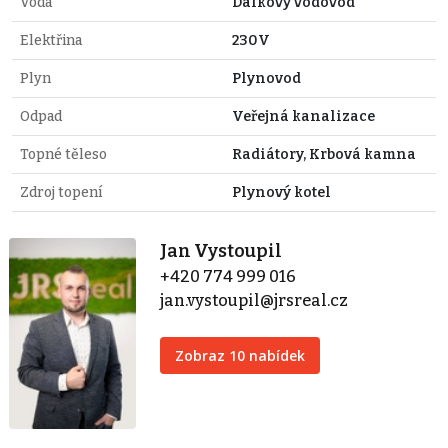
Voda
Dálkový vodovod
Elektřina
230V
Plyn
Plynovod
Odpad
Veřejná kanalizace
Topné těleso
Radiátory, Krbová kamna
Zdroj topení
Plynový kotel
Jan Vystoupil
+420 774 999 016
jan.vystoupil@jrsreal.cz
Zobraz 10 nabídek