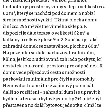
dle vlastních představ. Velkou přidanou
hodnotou je prostorný vinný sklep o velikosti cca
60 m², který se nachází pod domem a nabízí
široké možnosti využití. Užitná plocha domu
činí cca 295 m² včetně vinného sklepa. K
dispozici je dále terasa o velikosti 62 m² a
balkony o celkové ploše 9 m2. Součástí je také
zahradní domek se zastavěnou plochou 60m².
Na pozemku se dále nachází zahradní dům,
kůlna, jezírko a udržovaná zahrada poskytující
dostatek soukromí i prostoru pro odpočinek. K
domu vede příjezdová cesta s možností
parkování minimálně pro čtyři automobily.
Nemovitost nabízí také zajímavý potenciál
dalšího rozšíření – zahradní dům lze upravit k
bydlení a terasa u bytové jednotky 2+1 může být
přestavěna na další bytovou jednotku, čímž lze