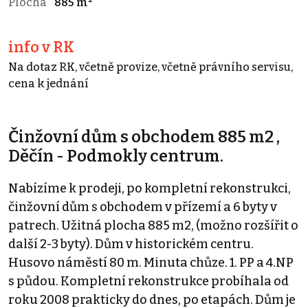
Plocha
885 m²
info v RK
Na dotaz RK, včetně provize, včetně právního servisu,
cena k jednání
Činžovní dům s obchodem 885 m2 ,
Děčín - Podmokly centrum.
Nabízíme k prodeji, po kompletní rekonstrukci,
činžovní dům s obchodem v přízemí a 6 byty v
patrech. Užitná plocha 885 m2, (možno rozšířit o
další 2-3 byty). Dům v historickém centru.
Husovo náměstí 80 m. Minuta chůze. 1. PP a 4.NP
s půdou. Kompletní rekonstrukce probíhala od
roku 2008 prakticky do dnes, po etapách. Dům je