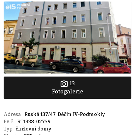
13
Fotogalerie
Adresa
Ruská 137/47, Děčín IV-Podmokly
Ev. č.
RT1338-02739
Typ
činžovní domy