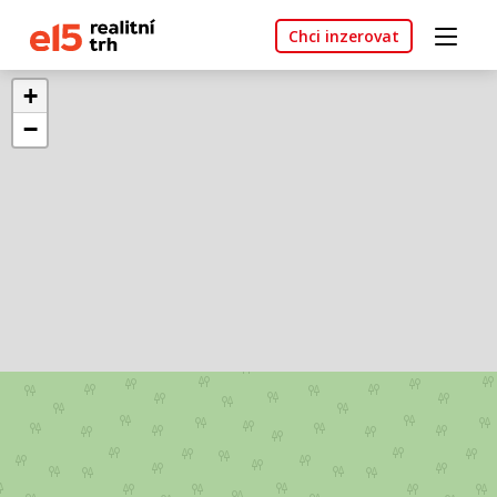
Chci inzerovat
+
−