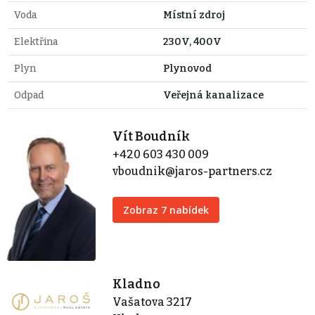
Voda
Místní zdroj
Elektřina
230V, 400V
Plyn
Plynovod
Odpad
Veřejná kanalizace
Vít Boudník
+420 603 430 009
vboudnik@jaros-partners.cz
Zobraz 7 nabídek
Kladno
Vašatova 3217