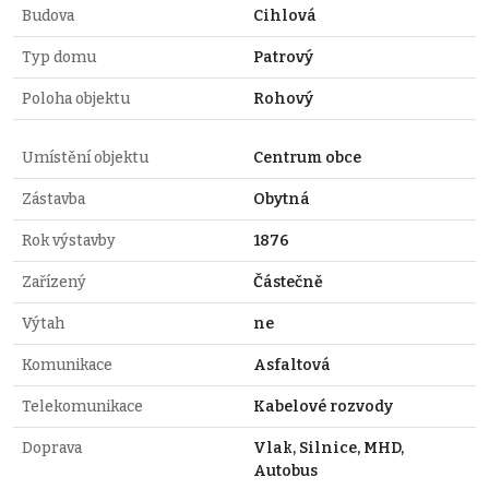
Budova
Cihlová
Typ domu
Patrový
Poloha objektu
Rohový
Umístění objektu
Centrum obce
Zástavba
Obytná
Rok výstavby
1876
Zařízený
Částečně
Výtah
ne
Komunikace
Asfaltová
Telekomunikace
Kabelové rozvody
Doprava
Vlak, Silnice, MHD,
Autobus