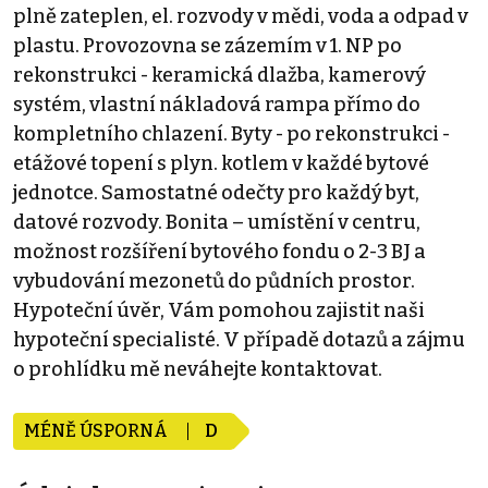
plně zateplen, el. rozvody v mědi, voda a odpad v
plastu. Provozovna se zázemím v 1. NP po
rekonstrukci - keramická dlažba, kamerový
systém, vlastní nákladová rampa přímo do
kompletního chlazení. Byty - po rekonstrukci -
etážové topení s plyn. kotlem v každé bytové
jednotce. Samostatné odečty pro každý byt,
datové rozvody. Bonita – umístění v centru,
možnost rozšíření bytového fondu o 2-3 BJ a
vybudování mezonetů do půdních prostor.
Hypoteční úvěr, Vám pomohou zajistit naši
hypoteční specialisté. V případě dotazů a zájmu
o prohlídku mě neváhejte kontaktovat.
MÉNĚ ÚSPORNÁ
D