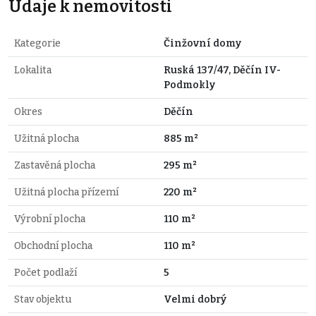
Údaje k nemovitosti
Kategorie
Činžovní domy
Lokalita
Ruská 137/47, Děčín IV-
Podmokly
Okres
Děčín
Užitná plocha
885 m²
Zastavěná plocha
295 m²
Užitná plocha přízemí
220 m²
Výrobní plocha
110 m²
Obchodní plocha
110 m²
Počet podlaží
5
Stav objektu
Velmi dobrý