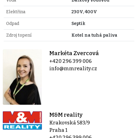
Voda
Dálkový vodovod
Elektřina
230V, 400V
Odpad
Septik
Zdroj topení
Kotel na tuhá paliva
Markéta Zvercová
+420 296 399 006
info@mmreality.cz
M&M reality
Krakovská 583/9
Praha 1
+420 296 399 006