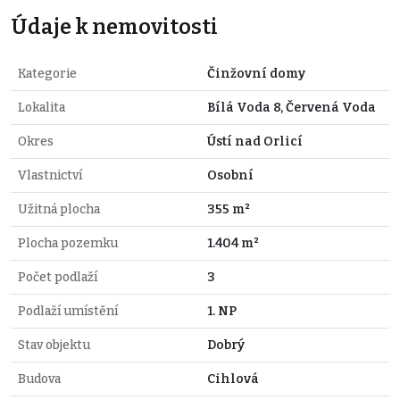
Údaje k nemovitosti
Kategorie
Činžovní domy
Lokalita
Bílá Voda 8, Červená Voda
Okres
Ústí nad Orlicí
Vlastnictví
Osobní
Užitná plocha
355 m²
Plocha pozemku
1.404 m²
Počet podlaží
3
Podlaží umístění
1. NP
Stav objektu
Dobrý
Budova
Cihlová