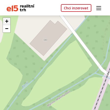
Chci inzerovat
+
−