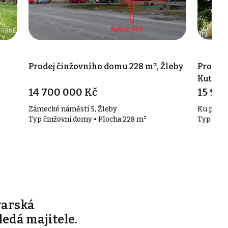
Prodej činžovního domu 228 m², Žleby
Prodej 
Kutná H
14 700 000 Kč
15 90
Zámecké náměstí 5, Žleby
Ku ptáku
Typ činžovní domy • Plocha 228 m²
Typ činž
varská
edá majitele.