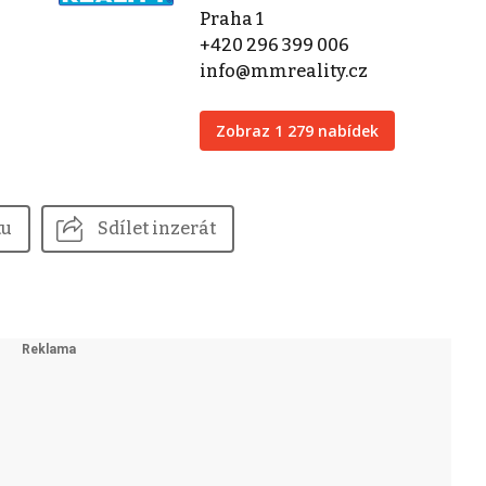
Praha 1
+420 296 399 006
info@mmreality.cz
Zobraz 1 279 nabídek
tu
Sdílet inzerát