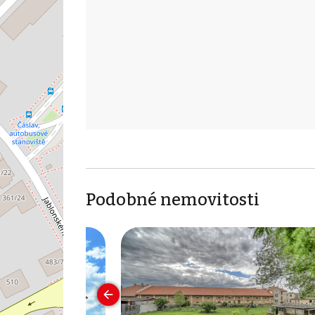
Podobné nemovitosti