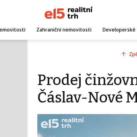
emovitosti
Zahraniční nemovitosti
Developerské 
Zpě
Prodej činžov
Čáslav-Nové M