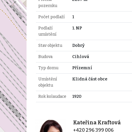
pozemku
Počet podlaží
1
Podlaží
1. NP
umístění
Stav objektu
Dobrý
Budova
Cihlová
Typ domu
Přízemní
Umístění
Klidná část obce
objektu
Rok kolaudace
1920
Kateřina Kraftová
+420 296 399 006