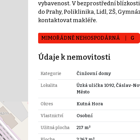
vybavenost. V bezprostřední blízkosti
do Prahy, Poliklinika, Lidl, ZŠ, Gymn
kontaktovat makléře.
MIMOŘÁDNĚ NEHOSPODÁRNÁ
G
Údaje k nemovitosti
Kategorie
Činžovní domy
Lokalita
Úzká ulička 1092, Čáslav-No
Město
Okres
Kutná Hora
Vlastnictví
Osobní
Užitná plocha
217 m²
Plocha
2.267 m²