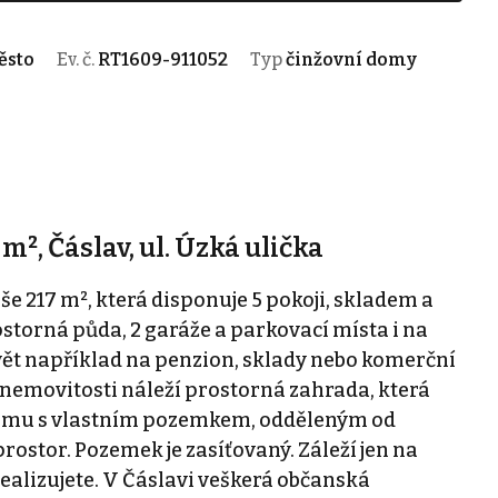
ěsto
Ev. č.
RT1609-911052
Typ
činžovní domy
², Čáslav, ul. Úzká ulička
še 217 m², která disponuje 5 pokoji, skladem a
ostorná půda, 2 garáže a parkovací místa i na
vět například na penzion, sklady nebo komerční
 nemovitosti náleží prostorná zahrada, která
domu s vlastním pozemkem, odděleným od
ostor. Pozemek je zasíťovaný. Záleží jen na
realizujete. V Čáslavi veškerá občanská