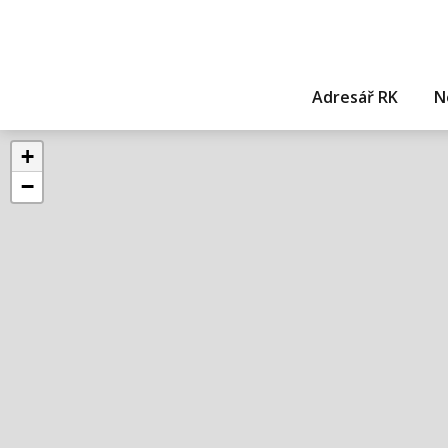
Adresář RK
N
+
−