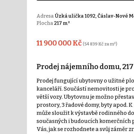
Adresa
Úzká ulička 1092, Čáslav-Nové M
Plocha
217 m²
11 900 000 Kč
(54 839 Kč za m²)
Prodej nájemního domu, 217 m
Prodej fungující ubytovny o užitné plo
kanceláří. Součástí nemovitosti je pr
větší vozy. Ubytovnu je možno přesta
prostory, 3 řadové domy, byty apod. K
může sloužit k výstavbě rodinného 
současných i budoucích komerčních pr
Vás, jak se rozhodnete a svůj záměr z