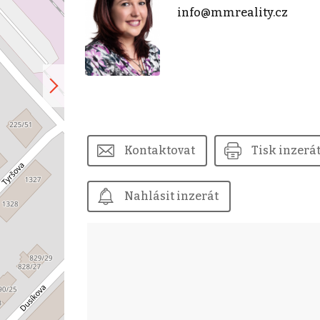
info@mmreality.cz
Kontaktovat
Tisk inzerá
Nahlásit inzerát