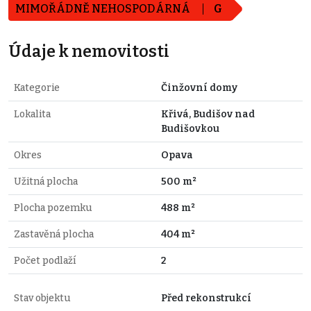
MIMOŘÁDNĚ NEHOSPODÁRNÁ
G
Údaje k nemovitosti
Kategorie
Činžovní domy
Lokalita
Křivá, Budišov nad
Budišovkou
Okres
Opava
Užitná plocha
500 m²
Plocha pozemku
488 m²
Zastavěná plocha
404 m²
Počet podlaží
2
Stav objektu
Před rekonstrukcí