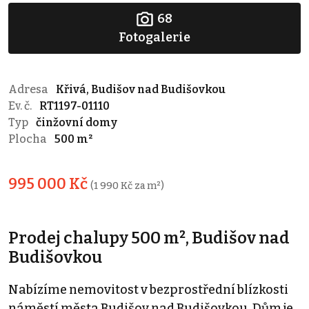
68
Fotogalerie
Adresa
Křivá, Budišov nad Budišovkou
Ev. č.
RT1197-01110
Typ
činžovní domy
Plocha
500 m²
995 000 Kč
(1 990 Kč za m²)
Prodej chalupy 500 m², Budišov nad
Budišovkou
Nabízíme nemovitost v bezprostřední blízkosti
náměstí města Budišov nad Budišovkou. Dům je