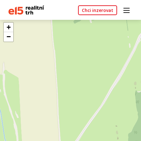
Chci inzerovat
+
−