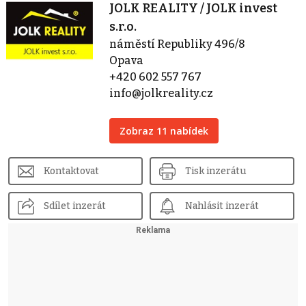
JOLK REALITY / JOLK invest
s.r.o.
náměstí Republiky 496/8
Opava
+420 602 557 767
info@jolkreality.cz
Zobraz 11 nabídek
Kontaktovat
Tisk inzerátu
Sdílet inzerát
Nahlásit inzerát