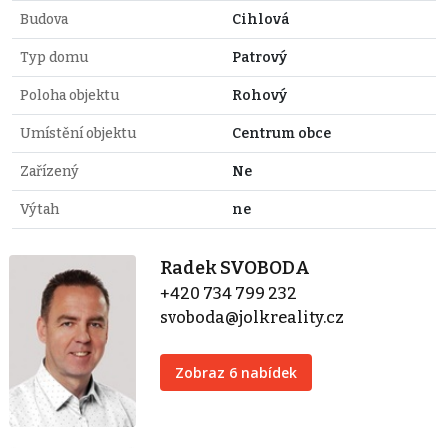
Budova
Cihlová
Typ domu
Patrový
Poloha objektu
Rohový
Umístění objektu
Centrum obce
Zařízený
Ne
Výtah
ne
Radek SVOBODA
+420 734 799 232
svoboda@jolkreality.cz
Zobraz 6 nabídek