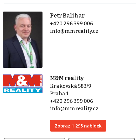
Petr Balihar
+420 296 399 006
info@mmreality.cz
M&M reality
Krakovská 583/9
Praha 1
+420 296 399 006
info@mmreality.cz
Zobraz 1 295 nabídek