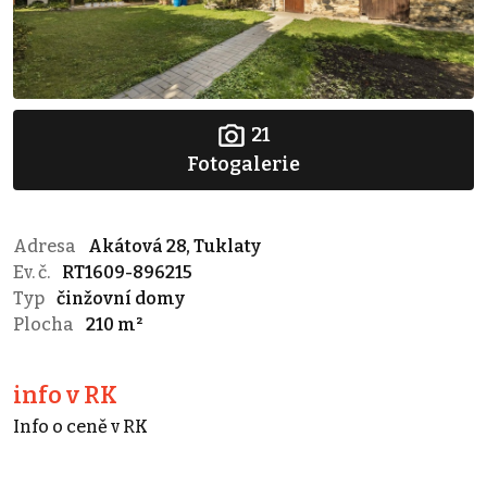
21
Fotogalerie
Adresa
Akátová 28, Tuklaty
Ev. č.
RT1609-896215
Typ
činžovní domy
Plocha
210 m²
info v RK
Info o ceně v RK