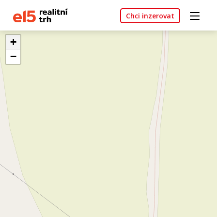
Chci inzerovat
+
−