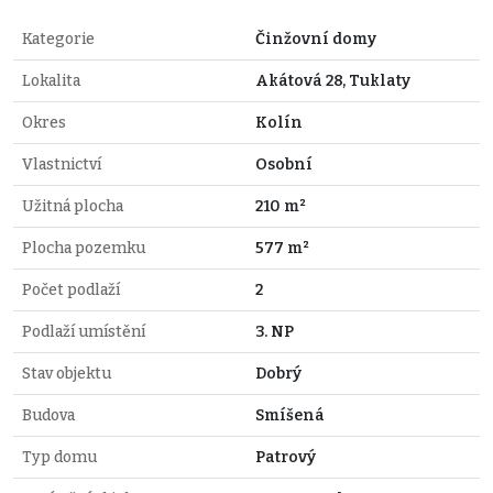
Kategorie
Činžovní domy
Lokalita
Akátová 28, Tuklaty
Okres
Kolín
Vlastnictví
Osobní
Užitná plocha
210 m²
Plocha pozemku
577 m²
Počet podlaží
2
Podlaží umístění
3. NP
Stav objektu
Dobrý
Budova
Smíšená
Typ domu
Patrový