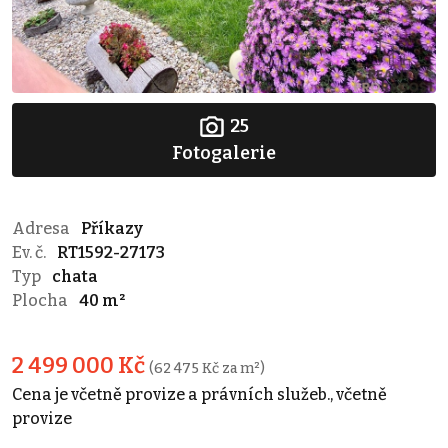
25
Fotogalerie
Adresa
Příkazy
Ev. č.
RT1592-27173
Typ
chata
Plocha
40 m²
2 499 000 Kč
(62 475 Kč za m²)
Cena je včetně provize a právních služeb., včetně
provize