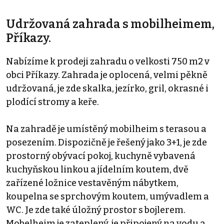
Udržovaná zahrada s mobilheimem,
Příkazy.
Nabízíme k prodeji zahradu o velkosti 750 m2 v
obci Příkazy. Zahrada je oplocená, velmi pěkně
udržovaná, je zde skalka, jezírko, gril, okrasné i
plodící stromy a keře.
Na zahradě je umístěný mobilheim s terasou a
posezením. Dispozičně je řešený jako 3+1, je zde
prostorný obývací pokoj, kuchyně vybavená
kuchyňskou linkou a jídelním koutem, dvě
zařízené ložnice vestavěným nábytkem,
koupelna se sprchovým koutem, umývadlem a
WC. Je zde také úložný prostor s bojlerem.
Mobelheim je zateplený, je připojený na vodu a