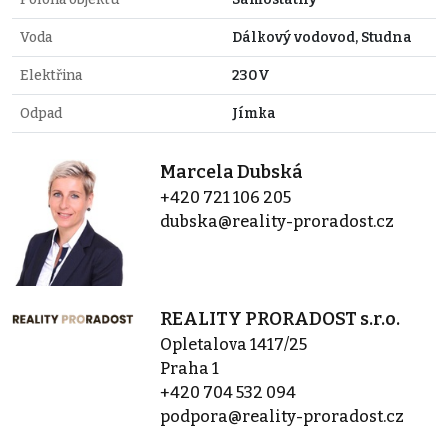
Voda
Dálkový vodovod, Studna
Elektřina
230V
Odpad
Jímka
Marcela Dubská
+420 721 106 205
dubska@reality-proradost.cz
REALITY PRORADOST s.r.o.
Opletalova 1417/25
Praha 1
+420 704 532 094
podpora@reality-proradost.cz