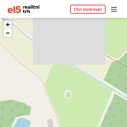
Chci inzerovat
+
−