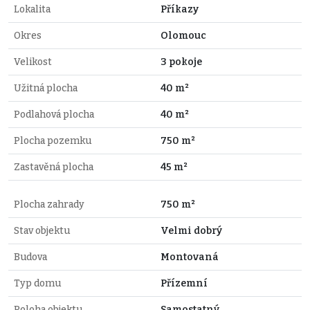
Lokalita
Příkazy
Okres
Olomouc
Velikost
3 pokoje
Užitná plocha
40 m²
Podlahová plocha
40 m²
Plocha pozemku
750 m²
Zastavěná plocha
45 m²
Plocha zahrady
750 m²
Stav objektu
Velmi dobrý
Budova
Montovaná
Typ domu
Přízemní
Poloha objektu
Samostatný