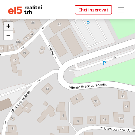
Chci inzerovat
+
−