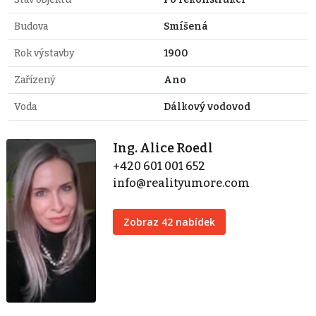
Budova
Smíšená
Rok výstavby
1900
Zařízený
Ano
Voda
Dálkový vodovod
Ing. Alice Roedl
+420 601 001 652
info@realityumore.com
Zobraz 42 nabídek