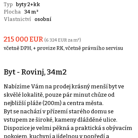
Typ
byty 2+kk
Plocha
34 m²
Vlastnictví
osobní
215 000 EUR
(6 324 EUR za m²)
včetně DPH, + provize RK, včetně právního servisu
Byt - Rovinj, 34m2
Nabízíme Vám na prodej krásný menší byt ve
skvělé lokalitě, pouze pár minut chůze od
nejbližší pláže (200m) a centra města.
Byt se nachází v přízemí starého domu se
vstupem ze široké, kameny dlážděné ulice.
Dispozice je velmi pěkná a praktická s obývacím
pokojem, kuchyní a jídelnou v popředí a