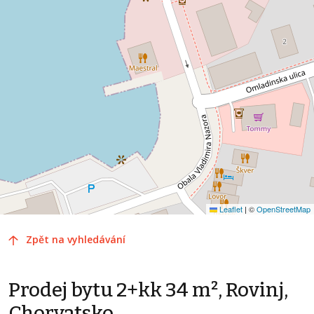
Leaflet
|
©
OpenStreetMap
Zpět na vyhledávání
Prodej bytu 2+kk 34 m², Rovinj,
Chorvatsko