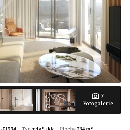
7
Fotogalerie
9-01994
Typ
byty 5+kk
Plocha
234 m²