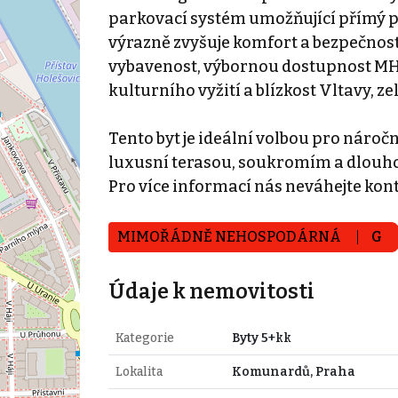
parkovací systém umožňující přímý př
výrazně zvyšuje komfort a bezpečnos
vybavenost, výbornou dostupnost MH
kulturního vyžití a blízkost Vltavy, ze
Tento byt je ideální volbou pro náročn
luxusní terasou, soukromím a dlouh
Pro více informací nás neváhejte kon
MIMOŘÁDNĚ NEHOSPODÁRNÁ
G
Údaje k nemovitosti
Kategorie
Byty 5+kk
Lokalita
Komunardů, Praha