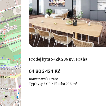
Prodej bytu 5+kk 206 m², Praha
64 806 424 Kč
Komunardů, Praha
Typ byty 5+kk • Plocha 206 m²