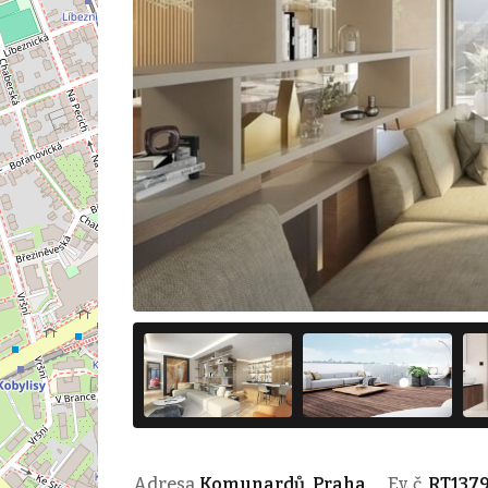
Adresa
Komunardů, Praha
Ev. č.
RT137