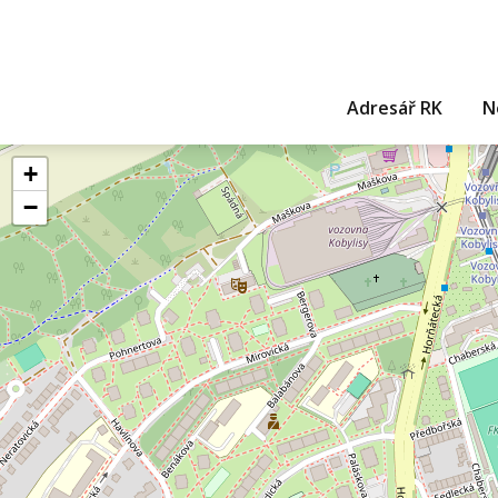
Adresář RK
N
+
−