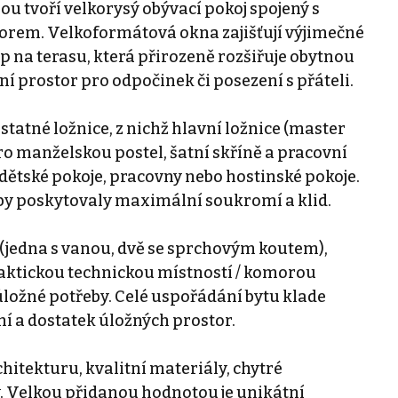
rou tvoří velkorysý obývací pokoj spojený s
rem. Velkoformátová okna zajišťují výjimečné
p na terasu, která přirozeně rozšiřuje obytnou
í prostor pro odpočinek či posezení s přáteli.
statné ložnice, z nichž hlavní ložnice (master
o manželskou postel, šatní skříně a pracovní
ko dětské pokoje, pracovny nebo hostinské pokoje.
aby poskytovaly maximální soukromí a klid.
(jedna s vanou, dvě se sprchovým koutem),
aktickou technickou místností / komorou
úložné potřeby. Celé uspořádání bytu klade
í a dostatek úložných prostor.
hitekturu, kvalitní materiály, chytré
. Velkou přidanou hodnotou je unikátní