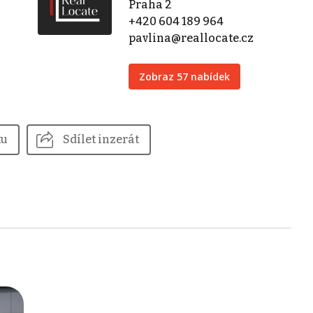
Praha 2
+420 604 189 964
pavlina@reallocate.cz
Zobraz 57 nabídek
tu
Sdílet inzerát