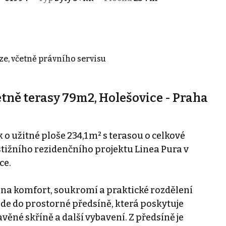
ze, včetně právního servisu
četně terasy 79m2, Holešovice - Praha
o užitné ploše 234,1 m² s terasou o celkové
estižního rezidenčního projektu Linea Pura v
ce.
 na komfort, soukromí a praktické rozdělení
ede do prostorné předsíně, která poskytuje
ěné skříně a další vybavení. Z předsíně je