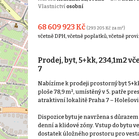
Vlastnictví
osobní
68 609 923 Kč
(293 205 Kč za m²)
včetně DPH, včetně poplatků, včetně provi
Prodej, byt, 5+kk, 234,1m2 v
7
Nabízíme k prodeji prostorný byt 5+kk 
ploše 78,9 m², umístěný v 5. patře pr
atraktivní lokalitě Praha 7 – Holešovi
Dispozice bytu je navržena s důrazem
denní a klidové zóny. Vstup do bytu v
dostatek úložného prostoru pro vestav