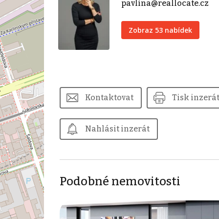
pavlina@reallocate.cz
Zobraz 53 nabídek
Kontaktovat
Tisk inzerá
Nahlásit inzerát
Podobné nemovitosti