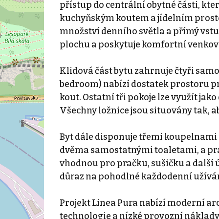
přístup do centrální obytné části, kte
kuchyňským koutem a jídelním prosto
množství denního světla a přímý vstu
plochu a poskytuje komfortní venkovn
Klidová část bytu zahrnuje čtyři samo
bedroom) nabízí dostatek prostoru pr
kout. Ostatní tři pokoje lze využít ja
Všechny ložnice jsou situovány tak, 
Byt dále disponuje třemi koupelnami 
dvěma samostatnými toaletami, a pr
vhodnou pro pračku, sušičku a další 
důraz na pohodlné každodenní užíván
Projekt Linea Pura nabízí moderní arc
technologie a nízké provozní náklady