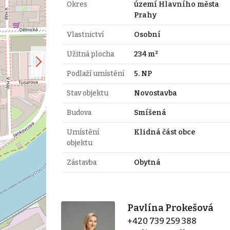
Okres
území Hlavního města
Prahy
Vlastnictví
Osobní
Užitná plocha
234 m²
Podlaží umístění
5. NP
Stav objektu
Novostavba
Budova
Smíšená
Umístění
Klidná část obce
objektu
Zástavba
Obytná
Pavlína Prokešová
+420 739 259 388