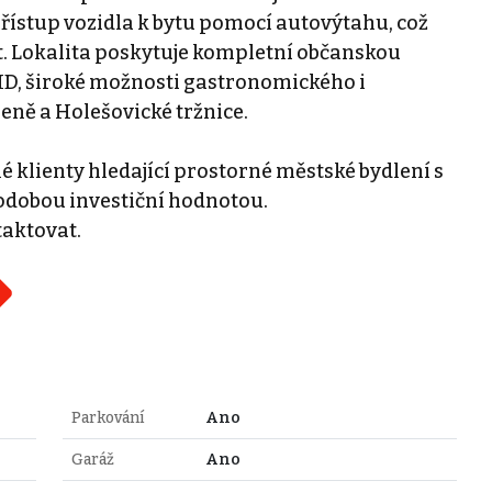
ístup vozidla k bytu pomocí autovýtahu, což
t. Lokalita poskytuje kompletní občanskou
D, široké možnosti gastronomického i
leně a Holešovické tržnice.
é klienty hledající prostorné městské bydlení s
odobou investiční hodnotou.
taktovat.
Parkování
Ano
Garáž
Ano