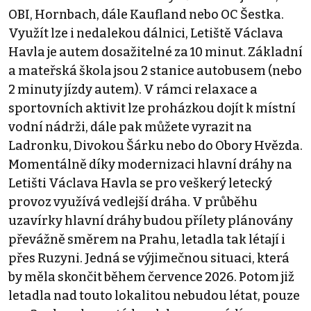
OBI, Hornbach, dále Kaufland nebo OC Šestka.
Využít lze i nedalekou dálnici, Letiště Václava
Havla je autem dosažitelné za 10 minut. Základní
a mateřská škola jsou 2 stanice autobusem (nebo
2 minuty jízdy autem). V rámci relaxace a
sportovních aktivit lze proházkou dojít k místní
vodní nádrži, dále pak můžete vyrazit na
Ladronku, Divokou Šárku nebo do Obory Hvězda.
Momentálně díky modernizaci hlavní dráhy na
Letišti Václava Havla se pro veškerý letecký
provoz využívá vedlejší dráha. V průběhu
uzavírky hlavní dráhy budou přílety plánovány
převážně směrem na Prahu, letadla tak létají i
přes Ruzyni. Jedná se výjimečnou situaci, která
by měla skončit během července 2026. Potom již
letadla nad touto lokalitou nebudou létat, pouze