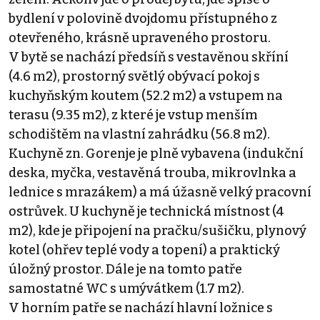
bydlení v polovině dvojdomu přístupného z
otevřeného, krásně upraveného prostoru.
V bytě se nachází předsíň s vestavěnou skříní
(4.6 m2), prostorný světlý obývací pokoj s
kuchyňským koutem (52.2 m2) a vstupem na
terasu (9.35 m2), z které je vstup menším
schodištěm na vlastní zahrádku (56.8 m2).
Kuchyně zn. Gorenje je plně vybavena (indukční
deska, myčka, vestavěná trouba, mikrovlnka a
lednice s mrazákem) a má úžasně velký pracovní
ostrůvek. U kuchyně je technická místnost (4
m2), kde je připojení na pračku/sušičku, plynový
kotel (ohřev teplé vody a topení) a praktický
úložný prostor. Dále je na tomto patře
samostatné WC s umývátkem (1.7 m2).
V horním patře se nachází hlavní ložnice s