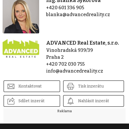
Ing. Blanka Sýkorová
+420 601 336 905
blanka@advancedreality.cz
ADVANCED Real Estate, s.r.o.
Vinohradská 939/39
Praha 2
+420 702 030 755
info@advancedreality.cz
Kontaktovat
Tisk inzerátu
Sdílet inzerát
Nahlásit inzerát