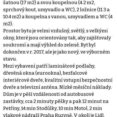
šatnou (17 m2) a svou koupelnou (4.2 m2,
sprchový kout, umyvadlo a WC), 2 ložnice (11.3 a
10.4 m2) a koupelna s vanou, umyvadlem a WC (4
m2).
Prostor bytu je velmi vzdušný, světlý, s velkými
okny, které jsou orientovány tak, aby zajišťovaly
soukromí a mají výhled do zeleně. Byt byl
dokončen v r. 2017, ale je jako nový, ve výborném
stavu.
Mezi vybavení patří laminátové podlahy,
dřevěná okna (eurookna), bezfalcové
interiérové dveře, kvalitní vstupní bezpečnostní
dveře a televizní anténa. Nízké měsíční náklady.
Dům je v pěší vzdálenosti od autobusové
zastávky, cca 2 minuty pěšky a pak 12 minut na
Petřiny, 14 min Stodůlky, 10 min Motol, 2 min
vlakové nádraží Praha Ruzyně. V okolí je Lidl,