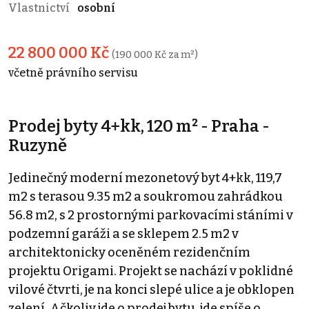
Vlastnictví
osobní
22 800 000 Kč
(190 000 Kč za m²)
včetně právního servisu
Prodej byty 4+kk, 120 m² - Praha -
Ruzyně
Jedinečný moderní mezonetový byt 4+kk, 119,7
m2 s terasou 9.35 m2 a soukromou zahrádkou
56.8 m2, s 2 prostornými parkovacími stáními v
podzemní garáži a se sklepem 2.5 m2 v
architektonicky oceněném rezidenčním
projektu Origami. Projekt se nachází v poklidné
vilové čtvrti, je na konci slepé ulice a je obklopen
zelení. Ačkoliv jde o prodej bytu, jde spíše o