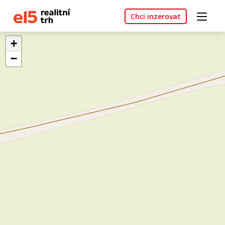
Chci inzerovat
+
−