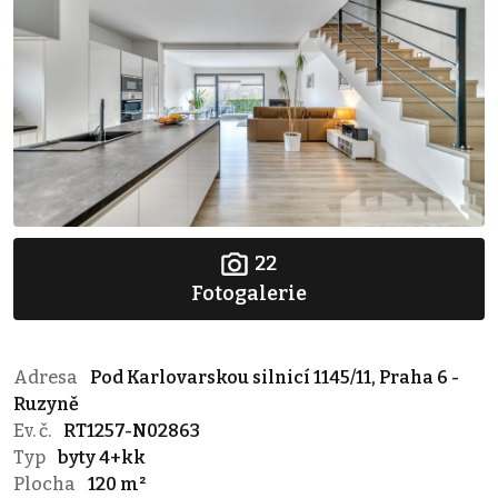
22
Fotogalerie
Adresa
Pod Karlovarskou silnicí 1145/11, Praha 6 -
Ruzyně
Ev. č.
RT1257-N02863
Typ
byty 4+kk
Plocha
120 m²