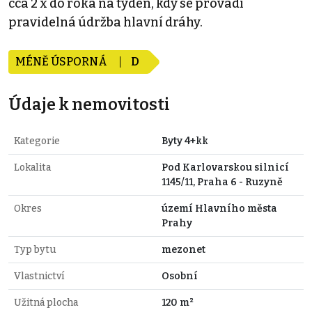
cca 2 x do roka na týden, kdy se provádí
pravidelná údržba hlavní dráhy.
MÉNĚ ÚSPORNÁ
D
Údaje k nemovitosti
Kategorie
Byty 4+kk
Lokalita
Pod Karlovarskou silnicí
1145/11, Praha 6 - Ruzyně
Okres
území Hlavního města
Prahy
Typ bytu
mezonet
Vlastnictví
Osobní
Užitná plocha
120 m²