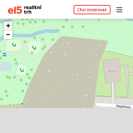
Chci inzerovat
+
−