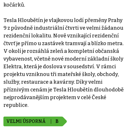
kočárků.
Tesla Hloubětín je vlajkovou lodí přeměny Prahy
9 z původně industriální čtvrti ve velmi žádanou
rezidenční lokalitu. Nově vznikající rezidenční
čtvrť je přímo u zastávek tramvají a blízko metra.
V okolí je rozsáhlá zeleň a kompletní občanská
vybavenost, včetně nové moderní základní školy
Elektra, která je doslova v sousedství. V rámci
projektu vzniknou tři mateřské školy, obchody,
služby, restaurace a kavárny. Díky velmi
příznivým cenám je Tesla Hloubětín dlouhodobě
nejprodávanějším projektem v celé České
republice.
VELMI ÚSPORNÁ
B