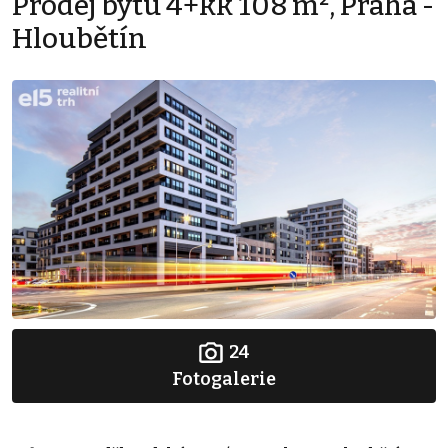
Prodej bytu 4+kk 108 m², Praha -
Hloubětín
24
Fotogalerie