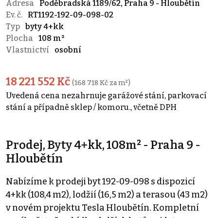
Adresa
Poděbradská 1189/62, Praha 9 - Hloubětín
Ev. č.
RT1192-192-09-098-02
Typ
byty 4+kk
Plocha
108 m²
Vlastnictví
osobní
18 221 552 Kč
(168 718 Kč za m²)
Uvedená cena nezahrnuje garážové stání, parkovací
stání a případně sklep / komoru., včetně DPH
Prodej, Byty 4+kk, 108m² - Praha 9 -
Hloubětín
Nabízíme k prodeji byt 192-09-098 s dispozicí
4+kk (108,4 m2), lodžií (16,5 m2) a terasou (43 m2)
v novém projektu Tesla Hloubětín. Kompletní