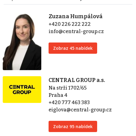
Zuzana Humpálová
+420 226 222 222
info@central-group.cz
Zobraz 45 nabídek
CENTRAL GROUP a.s.
Na strži 1702/65
Praha 4
+420 777 463 383
eiglova@central-group.cz
Zobraz 95 nabídek