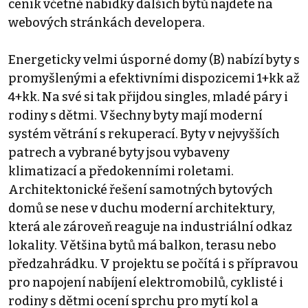
ceník včetně nabídky dalších bytů najdete na
webových stránkách developera.
Energeticky velmi úsporné domy (B) nabízí byty s
promyšlenými a efektivními dispozicemi 1+kk až
4+kk. Na své si tak přijdou singles, mladé páry i
rodiny s dětmi. Všechny byty mají moderní
systém větrání s rekuperací. Byty v nejvyšších
patrech a vybrané byty jsou vybaveny
klimatizací a předokenními roletami.
Architektonické řešení samotných bytových
domů se nese v duchu moderní architektury,
která ale zároveň reaguje na industriální odkaz
lokality. Většina bytů má balkon, terasu nebo
předzahrádku. V projektu se počítá i s přípravou
pro napojení nabíjení elektromobilů, cyklisté i
rodiny s dětmi ocení sprchu pro mytí kol a