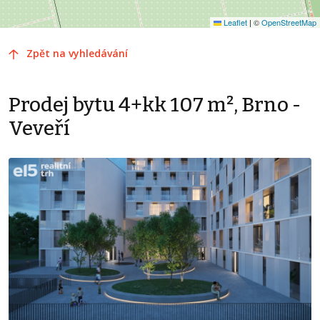
Leaflet
|
©
OpenStreetMap
Zpět na vyhledávání
Prodej bytu 4+kk 107 m², Brno -
Veveří