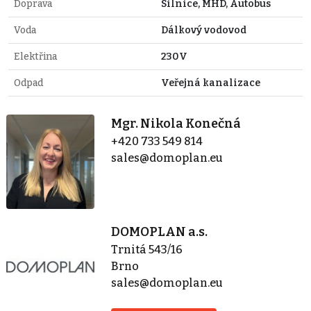
Doprava
Silnice, MHD, Autobus
Voda
Dálkový vodovod
Elektřina
230V
Odpad
Veřejná kanalizace
Mgr. Nikola Konečná
+420 733 549 814
sales@domoplan.eu
DOMOPLAN a.s.
Trnitá 543/16
Brno
sales@domoplan.eu