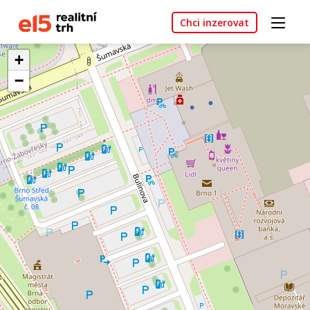
Chci inzerovat
+
−