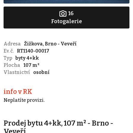
16
Fotogalerie
Adresa
Žižkova, Brno - Veveří
Ev. č.
RT1140-00017
Typ
byty 4+kk
Plocha
107 m²
Vlastnictví
osobní
info v RK
Neplatíte provizi.
Prodej bytu 4+kk, 107 m² - Brno -
Veveří