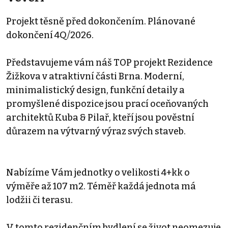
Projekt těsně před dokončením. Plánované
dokončení 4Q/2026.
Představujeme vám náš TOP projekt Rezidence
Žižkova v atraktivní části Brna. Moderní,
minimalistický design, funkční detaily a
promyšlené dispozice jsou prací oceňovaných
architektů Kuba & Pilař, kteří jsou pověstní
důrazem na výtvarný výraz svých staveb.
Nabízíme Vám jednotky o velikosti 4+kk o
výměře až 107 m2. Téměř každá jednota má
lodžii či terasu.
V tomto rezidenčním bydlení se život neomezuje