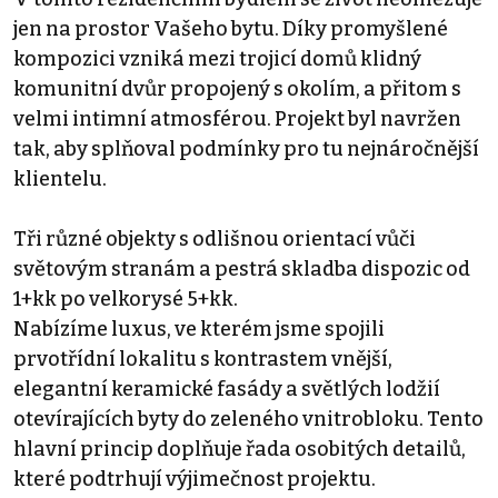
jen na prostor Vašeho bytu. Díky promyšlené
kompozici vzniká mezi trojicí domů klidný
komunitní dvůr propojený s okolím, a přitom s
velmi intimní atmosférou. Projekt byl navržen
tak, aby splňoval podmínky pro tu nejnáročnější
klientelu.
Tři různé objekty s odlišnou orientací vůči
světovým stranám a pestrá skladba dispozic od
1+kk po velkorysé 5+kk.
Nabízíme luxus, ve kterém jsme spojili
prvotřídní lokalitu s kontrastem vnější,
elegantní keramické fasády a světlých lodžií
otevírajících byty do zeleného vnitrobloku. Tento
hlavní princip doplňuje řada osobitých detailů,
které podtrhují výjimečnost projektu.