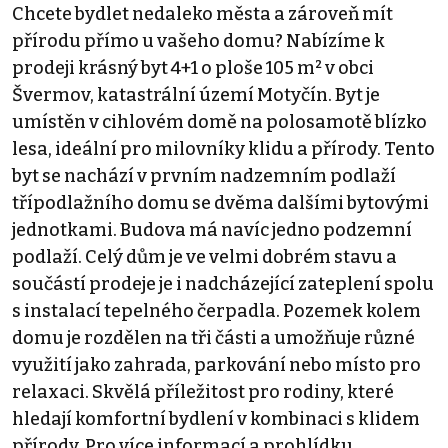
Chcete bydlet nedaleko města a zároveň mít
přírodu přímo u vašeho domu? Nabízíme k
prodeji krásný byt 4+1 o ploše 105 m² v obci
Švermov, katastrální území Motyčín. Byt je
umístěn v cihlovém domě na polosamotě blízko
lesa, ideální pro milovníky klidu a přírody. Tento
byt se nachází v prvním nadzemním podlaží
třípodlažního domu se dvěma dalšími bytovými
jednotkami. Budova má navíc jedno podzemní
podlaží. Celý dům je ve velmi dobrém stavu a
součástí prodeje je i nadcházející zateplení spolu
s instalací tepelného čerpadla. Pozemek kolem
domu je rozdělen na tři části a umožňuje různé
využití jako zahrada, parkování nebo místo pro
relaxaci. Skvělá příležitost pro rodiny, které
hledají komfortní bydlení v kombinaci s klidem
přírody. Pro více informací a prohlídku