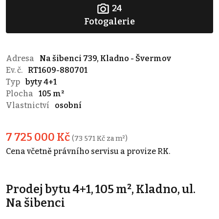
24
Fotogalerie
Adresa
Na šibenci 739, Kladno - Švermov
Ev. č.
RT1609-880701
Typ
byty 4+1
Plocha
105 m²
Vlastnictví
osobní
7 725 000 Kč
(73 571 Kč za m²)
Cena včetně právního servisu a provize RK.
Prodej bytu 4+1, 105 m², Kladno, ul.
Na šibenci