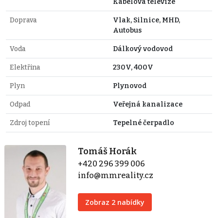
Kabelová televize
Doprava
Vlak, Silnice, MHD,
Autobus
Voda
Dálkový vodovod
Elektřina
230V, 400V
Plyn
Plynovod
Odpad
Veřejná kanalizace
Zdroj topení
Tepelné čerpadlo
Tomáš Horák
+420 296 399 006
info@mmreality.cz
Zobraz 2 nabídky