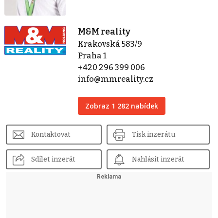
M&M reality
Krakovská 583/9
Praha 1
+420 296 399 006
info@mmreality.cz
Zobraz 1 282 nabídek
Kontaktovat
Tisk inzerátu
Sdílet inzerát
Nahlásit inzerát