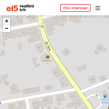
Chci inzerovat
+
−