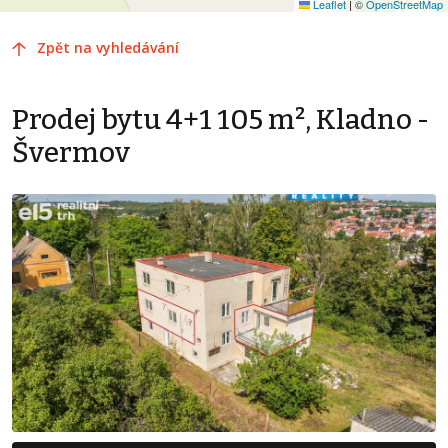
Leaflet
|
©
OpenStreetMap
Zpět na vyhledávání
Prodej bytu 4+1 105 m², Kladno -
Švermov