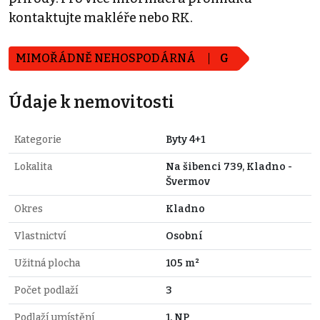
kontaktujte makléře nebo RK.
MIMOŘÁDNĚ NEHOSPODÁRNÁ
G
Údaje k nemovitosti
Kategorie
Byty 4+1
Lokalita
Na šibenci 739, Kladno -
Švermov
Okres
Kladno
Vlastnictví
Osobní
Užitná plocha
105 m²
Počet podlaží
3
Podlaží umístění
1. NP