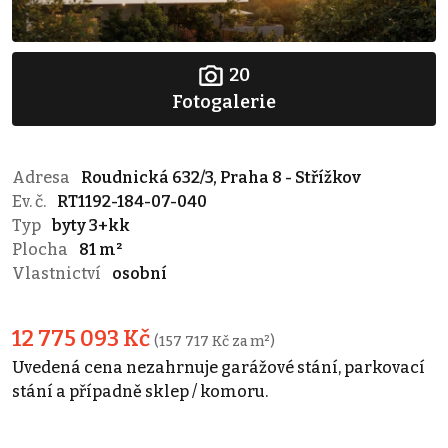
20
Fotogalerie
Adresa
Roudnická 632/3, Praha 8 - Střížkov
Ev. č.
RT1192-184-07-040
Typ
byty 3+kk
Plocha
81 m²
Vlastnictví
osobní
12 775 093 Kč
(157 717 Kč za m²)
Uvedená cena nezahrnuje garážové stání, parkovací
stání a případně sklep / komoru.