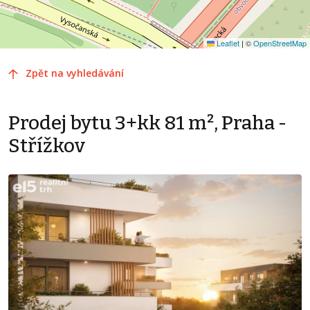
Leaflet
|
©
OpenStreetMap
Zpět na vyhledávání
Prodej bytu 3+kk 81 m², Praha -
Střížkov