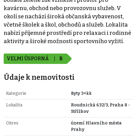
bohaté zeleně zde vznikne i prostor pro
kavárnu, obchod nebo provozovnu služeb. V
okolí se nachází široká občanská vybavenost,
včetně školek a škol, obchodů a služeb. Lokalita
nabízí příjemné prostředí pro relaxaci i rodinné
aktivity a široké možnosti sportovního vyžití.
VELMI ÚSPORNÁ
B
Údaje k nemovitosti
Kategorie
Byty 3+kk
Lokalita
Roudnická 632/3, Praha 8 -
Střížkov
Okres
území Hlavního města
Prahy