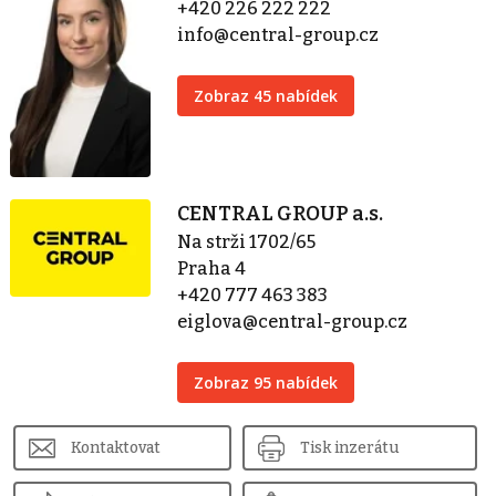
+420 226 222 222
info@central-group.cz
Zobraz 45 nabídek
CENTRAL GROUP a.s.
Na strži 1702/65
Praha 4
+420 777 463 383
eiglova@central-group.cz
Zobraz 95 nabídek
Kontaktovat
Tisk inzerátu