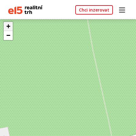
Chci inzerovat
+
−