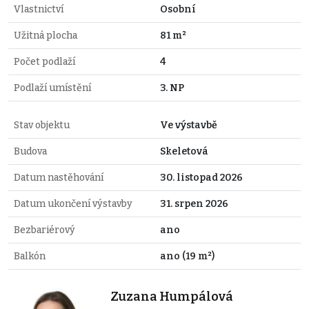
Vlastnictví
Osobní
Užitná plocha
81 m²
Počet podlaží
4
Podlaží umístění
3. NP
Stav objektu
Ve výstavbě
Budova
Skeletová
Datum nastěhování
30. listopad 2026
Datum ukončení výstavby
31. srpen 2026
Bezbariérový
ano
Balkón
ano (19 m²)
Zuzana Humpálová