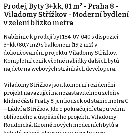
Prodej, Byty 3+kk, 81 m² - Praha 8 -
Viladomy Střížkov - Moderní bydlení
v zeleni blízko metra
Nabízíme k prodeji byt 184-07-040 s dispozicí
3+kk (80,7 m2) s balkonem (19,2 m2) v
dokončovaném projektu Viladomy Střížkov.
Kompletní ceník včetně nabídky dalších bytů
najdete na webových stránkách developera.
Viladomy Střížkov jsou komorní rezidenční
projekt navazující na nezastavitelnou zeleň v
klidné části Prahy 8, jen kousek od stanic metra C
– Ládví a Střížkov. Jde o pokračující etapu velmi
oblíbeného a úspěšného projektu Viladomy
Roudnická. Kromě nových moderních bytů a